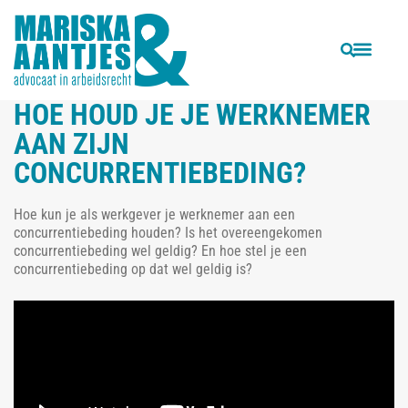
VORIGE
VOLGENDE
Advies bij ontslag op staande voet
Loonsancties: loon opschorten of loon stopzetten?
HOE HOUD JE JE WERKNEMER
AAN ZIJN
CONCURRENTIEBEDING?
Hoe kun je als werkgever je werknemer aan een
concurrentiebeding houden? Is het overeengekomen
concurrentiebeding wel geldig? En hoe stel je een
concurrentiebeding op dat wel geldig is?