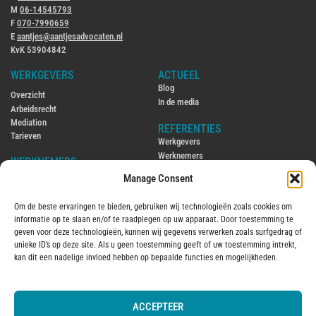
M
06-14545793
F
070-7990659
E
aantjes@aantjesadvocaten.nl
KvK 53904842
WERKGEVERS
ACTUEEL
Blog
Overzicht
In de media
Arbeidsrecht
Mediation
REFERENTIES
Tarieven
Werkgevers
Werknemers
WERKNEMERS
Manage Consent
CONTACT
Overzicht
Contact
Arbeidsrecht
Om de beste ervaringen te bieden, gebruiken wij technologieën zoals cookies om
Ambtenarenrecht
ENGLISH
informatie op te slaan en/of te raadplegen op uw apparaat. Door toestemming te
Mediation
Hiring and firing employees in the
geven voor deze technologieën, kunnen wij gegevens verwerken zoals surfgedrag of
Tarieven
Netherlands
unieke ID’s op deze site. Als u geen toestemming geeft of uw toestemming intrekt,
Employment law in the Netherlands
kan dit een nadelige invloed hebben op bepaalde functies en mogelijkheden.
OVER MIJ
2016
Over mij
ACCEPTEER
© 2025 Aantjes Advocaten B.V.