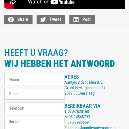
Share
Tweet
Post
HEEFT U VRAAG?
WIJ HEBBEN HET ANTWOORD
ADRES
Aantjes Advocaten B.V.
Groot Hertoginnelaan 97
2517 EE Den Haag
BEREIKBAAR VIA
T
070-7620160
M
06-14545793
F
070-7990659
E
aantjes@aantjesadvocaten.nl