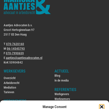
Aantjes Advocaten b.v.
Groot Hertoginnelaan 97
2517 EE Den Haag
T
070-7620160
M
06-14545793
F
070-7990659
E
aantjes@aantjesadvocaten.nl
KvK 53904842
WERKGEVERS
ACTUEEL
Blog
Overzicht
In de media
Arbeidsrecht
Mediation
REFERENTIES
Tarieven
Werkgevers
Werknemers
WERKNEMERS
Manage Consent
CONTACT
Overzicht