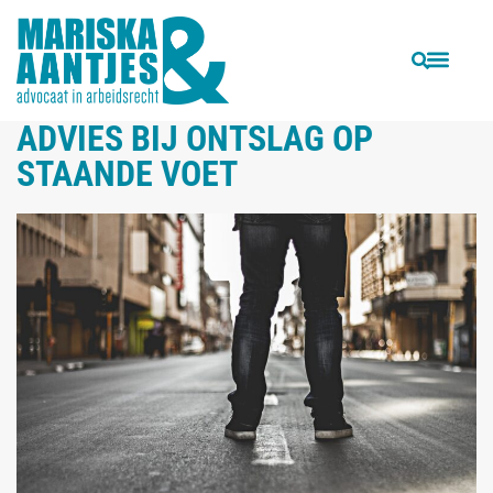
VORIGE
VOLGENDE
Transitievergoeding, billijke vergoeding en ontslagvergoeding in klare taal uitgelegd
Hoe houd je je werknemer aan zijn concurrentiebeding?
ADVIES BIJ ONTSLAG OP
STAANDE VOET