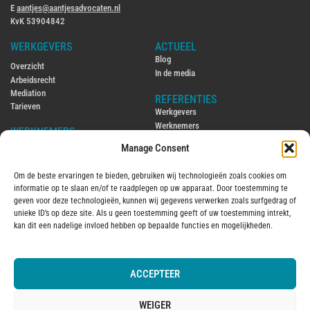
E
aantjes@aantjesadvocaten.nl
KvK 53904842
WERKGEVERS
ACTUEEL
Blog
Overzicht
In de media
Arbeidsrecht
Mediation
REFERENTIES
Tarieven
Werkgevers
Werknemers
WERKNEMERS
Manage Consent
CONTACT
Overzicht
Contact
Arbeidsrecht
Om de beste ervaringen te bieden, gebruiken wij technologieën zoals cookies om
Ambtenarenrecht
ENGLISH
informatie op te slaan en/of te raadplegen op uw apparaat. Door toestemming te
Mediation
Hiring and firing employees in the
geven voor deze technologieën, kunnen wij gegevens verwerken zoals surfgedrag of
Tarieven
Netherlands
unieke ID’s op deze site. Als u geen toestemming geeft of uw toestemming intrekt,
Employment law in the Netherlands
kan dit een nadelige invloed hebben op bepaalde functies en mogelijkheden.
OVER MIJ
2016
Over mij
ACCEPTEER
© 2025 Aantjes Advocaten B.V.
Algemene voorwaarden
Vervanging
Kantoorklachtenregeling
WEIGER