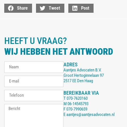
Share
Tweet
Post
HEEFT U VRAAG?
WIJ HEBBEN HET ANTWOORD
ADRES
Aantjes Advocaten B.V.
Groot Hertoginnelaan 97
2517 EE Den Haag
BEREIKBAAR VIA
T
070-7620160
M
06-14545793
F
070-7990659
E
aantjes@aantjesadvocaten.nl