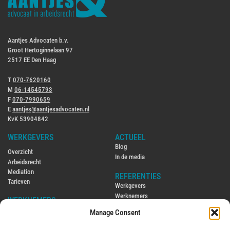
Aantjes Advocaten b.v.
Groot Hertoginnelaan 97
2517 EE Den Haag
T
070-7620160
M
06-14545793
F
070-7990659
E
aantjes@aantjesadvocaten.nl
KvK 53904842
WERKGEVERS
ACTUEEL
Blog
Overzicht
In de media
Arbeidsrecht
Mediation
REFERENTIES
Tarieven
Werkgevers
Werknemers
WERKNEMERS
Manage Consent
CONTACT
Overzicht
Contact
Arbeidsrecht