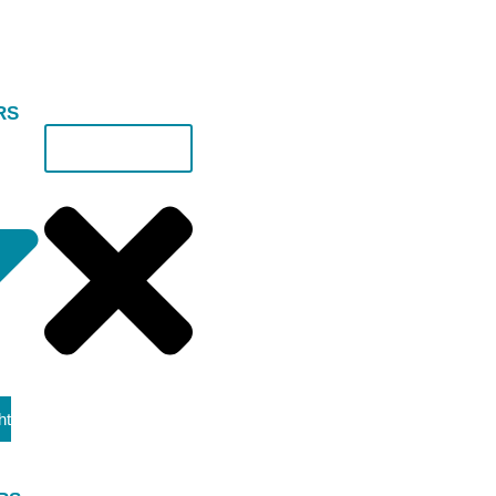
RS
ht