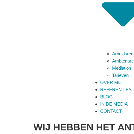
“WE HEBBEN OP EEN
MANIER AFSCHEID V
PERSONEEL KUNNE
Arbeidsrec
NEMEN”
Ambtenare
LEES MEER
Mediation
Tarieven
OVER MIJ
REFERENTIES
BLOG
IN DE MEDIA
CONTACT
HEEFT U VRAAG?
WIJ HEBBEN HET A