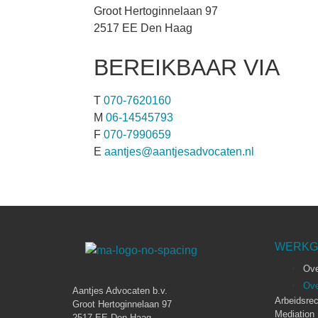
Groot Hertoginnelaan 97
2517 EE Den Haag
BEREIKBAAR VIA
T
070-7620160
M
06-14545793
F
070-7990659
E
aantjes@aantjesadvocaten.nl
WERKG
Ove
Ove
Aantjes Advocaten b.v.
Arbeidsrec
Groot Hertoginnelaan 97
Mediation
2517 EE Den Haag