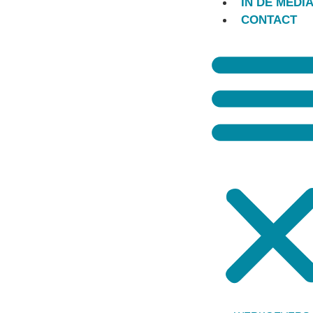
IN DE MEDI
CONTACT
ARBEIDSRE
“Ik wens u veel personeel 
bedoeld is. Als werkgever 
problemen met zich mee k
Als ervaren arbeidsrechtadvo
problemen. En dan bedoelen w
hebben ruime ervaring met on
disfunctioneren, na twee jaa
ontslagen op staande voet. M
zeer ervaren, zoals geschille
arbeidsovereenkomsten, huis
bij het wijzigen of harmoni
medezeggenschap, ziekte- en
diverse cliënten die persone
adviseren op dat vlak en bij
ook met regelmaat op het geb