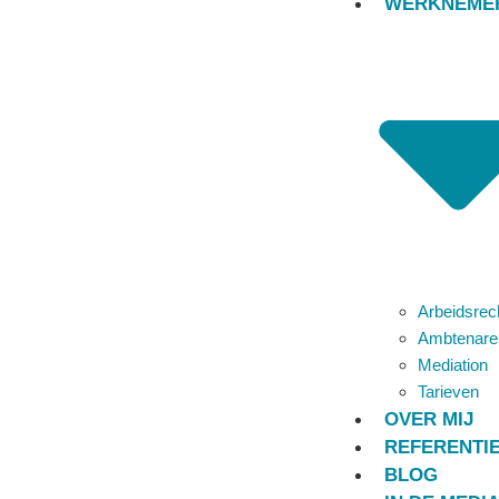
WERKNEME
Arbeidsrec
AL MEER D
Ambtenare
BEDRIJVEN
Mediation
Tarieven
VERBAND H
OVER MIJ
REFERENTI
BLOG