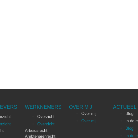
EVERS
WERKNEMERS
OVER MIJ
ACTUEEL
Over mij
Blog
rzicht
Overzicht
Over mij
In de 
rzicht
Overzicht
Blog
ht
Arbeidsrecht
In de 
Ambtenarenrecht