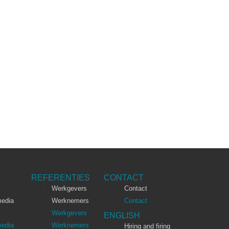
REFERENTIES
CONTACT
Werkgevers
Contact
media
Werknemers
Contact
Werkgevers
ENGLISH
media
Werknemers
Hiring and firing