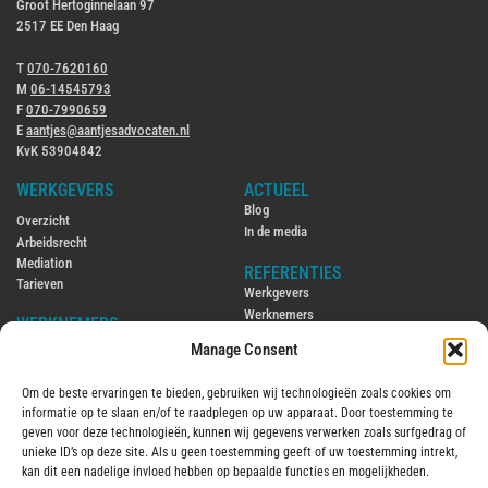
Groot Hertoginnelaan 97
2517 EE Den Haag
T
070-7620160
M
06-14545793
F
070-7990659
E
aantjes@aantjesadvocaten.nl
KvK 53904842
WERKGEVERS
ACTUEEL
Blog
Overzicht
In de media
Arbeidsrecht
Mediation
REFERENTIES
Tarieven
Werkgevers
Werknemers
WERKNEMERS
Manage Consent
CONTACT
Overzicht
Contact
Arbeidsrecht
Om de beste ervaringen te bieden, gebruiken wij technologieën zoals cookies om
Ambtenarenrecht
ENGLISH
informatie op te slaan en/of te raadplegen op uw apparaat. Door toestemming te
Mediation
Hiring and firing employees in the
geven voor deze technologieën, kunnen wij gegevens verwerken zoals surfgedrag of
Tarieven
Netherlands
unieke ID’s op deze site. Als u geen toestemming geeft of uw toestemming intrekt,
Employment law in the Netherlands
kan dit een nadelige invloed hebben op bepaalde functies en mogelijkheden.
OVER MIJ