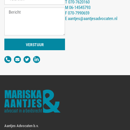
T
070-7620160
M
06-14545793
F
070-7990659
E
aantjes@aantjesadvocaten.nl
VERSTUUR
Aantjes Advocaten b.v.