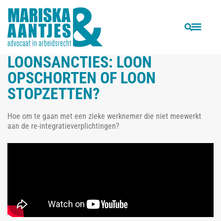
VORIGE
VOLGENDE
Hoe houd je je werknemer aan zijn concurrentiebeding?
Wanneer kan passende arbeid de bedongen arbeid worden?
LOONSANCTIES: LOON
OPSCHORTEN OF LOON
STOPZETTEN?
Hoe om te gaan met een zieke werknemer die niet meewerkt
aan de re-integratieverplichtingen?