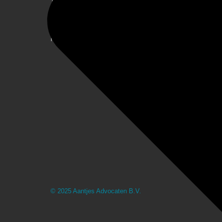
T
070-7620160
M
06-14545793
F
070-7990659
E
aantjes@aantjesadvocaten.nl
KvK 53904842
© 2025 Aantjes Advocaten B.V.