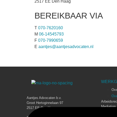
2517 EE Den Haag
BEREIKBAAR VIA
T
070-7620160
M
06-14545793
F
070-7990659
E
aantjes@aantjesadvocaten.nl
WERKG
Ove
Ove
Aantjes Advocaten b.v.
Arbeidsrec
Groot Hertoginnelaan 97
Mediation
2517 EE Den Haag
Tarieven