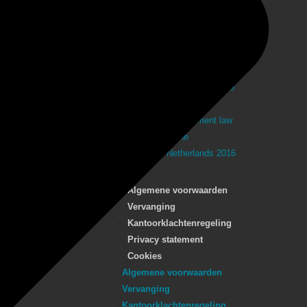
Netherlands
Employment law
in the
Netherlands 2016
Hiring and firing
employees in the
Netherlands
Employment law
in the
Netherlands 2016
Algemene voorwaarden
Vervanging
Kantoorklachtenregeling
Privacy statement
Cookies
Algemene voorwaarden
Vervanging
Kantoorklachtenregeling