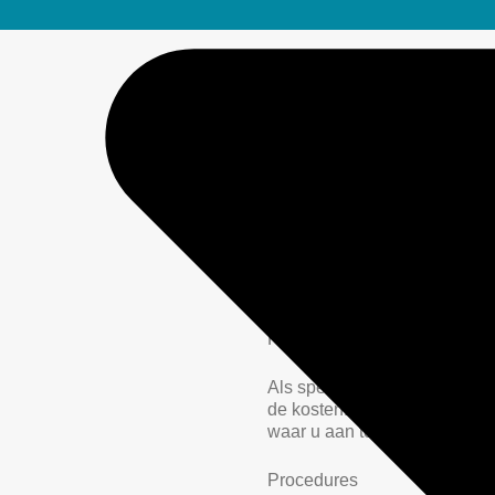
TARIEVEN
Wat gaat het u kosten? We ku
maar hoeveel uur zullen we 
niets anders doen dan arbeid
Vooraf geven we graag een pr
Als u vragen heeft over de ko
ons op 070-7620160.
Prijsafspraken
Als specialisten werken wij 
de kosten. Vaak kunnen we z
waar u aan toe bent.
Procedures