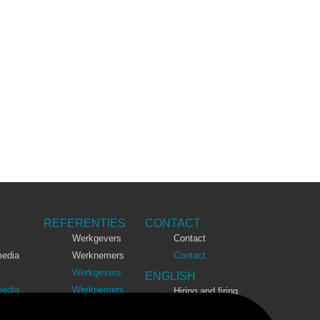
REFERENTIES
CONTACT
Werkgevers
Contact
media
Werknemers
Contact
Werkgevers
ENGLISH
media
Werknemers
Hiring and firing
employees in the