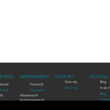
EVERS
WERKNEMERS
OVER MIJ
ACTUEEL
Over mij
Blog
rzicht
Overzicht
Over mij
In de 
rzicht
Overzicht
Blog
ht
Arbeidsrecht
In de 
Ambtenarenrecht
Mediation
Tarieven