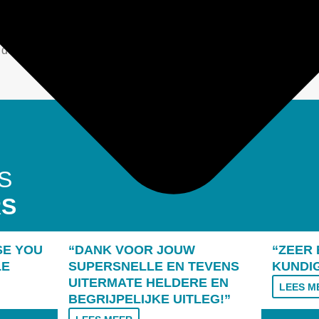
 lastiger in te schatten, maar door onze ervaringen zijn we ook
afspraak te maken.
de bijkomende kosten zoals de deurwaarder en griffierechten.
S
RS
SE YOU
“DANK VOOR JOUW
“ZEER
LE
SUPERSNELLE EN TEVENS
KUNDI
UITERMATE HELDERE EN
LEES M
BEGRIJPELIJKE UITLEG!”