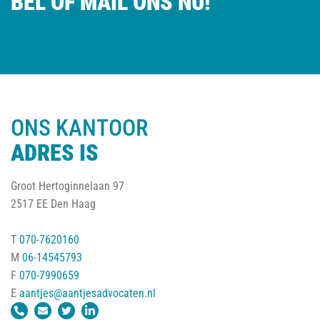
BEL OF MAIL ONS NU!
ONS KANTOOR
ADRES IS
Groot Hertoginnelaan 97
2517 EE Den Haag
T
070-7620160
M
06-14545793
F
070-7990659
E
aantjes@aantjesadvocaten.nl