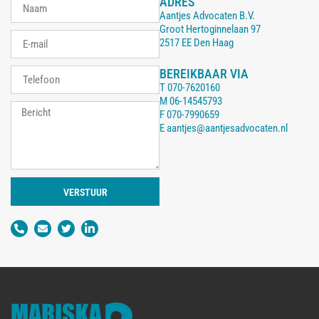
ADRES
Aantjes Advocaten B.V.
Groot Hertoginnelaan 97
2517 EE Den Haag
BEREIKBAAR VIA
T
070-7620160
M
06-14545793
F
070-7990659
E
aantjes@aantjesadvocaten.nl
VERSTUUR