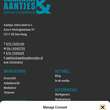
Aantjes Advocaten b.v.
Groot Hertoginnelaan 97
2517 EE Den Haag
T
070-7620160
M
06-14545793
F
070-7990659
E
aantjes@aantjesadvocaten.nl
KvK 53904842
WERKGEVERS
ACTUEEL
Blog
Overzicht
In de media
Arbeidsrecht
Mediation
REFERENTIES
Tarieven
Werkgevers
Werknemers
WERKNEMERS
Manage Consent
CONTACT
Overzicht