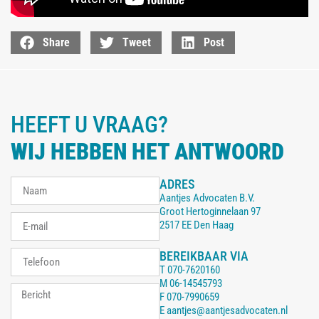
Share
Tweet
Post
HEEFT U VRAAG?
WIJ HEBBEN HET ANTWOORD
ADRES
Aantjes Advocaten B.V.
Groot Hertoginnelaan 97
2517 EE Den Haag
BEREIKBAAR VIA
T
070-7620160
M
06-14545793
F
070-7990659
E
aantjes@aantjesadvocaten.nl