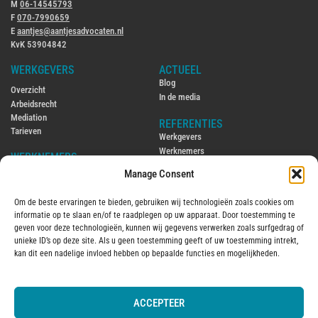
M
06-14545793
F
070-7990659
E
aantjes@aantjesadvocaten.nl
KvK 53904842
WERKGEVERS
ACTUEEL
Blog
Overzicht
In de media
Arbeidsrecht
Mediation
REFERENTIES
Tarieven
Werkgevers
Werknemers
WERKNEMERS
Manage Consent
CONTACT
Overzicht
Contact
Arbeidsrecht
Om de beste ervaringen te bieden, gebruiken wij technologieën zoals cookies om
Ambtenarenrecht
ENGLISH
informatie op te slaan en/of te raadplegen op uw apparaat. Door toestemming te
Mediation
Hiring and firing employees in the
geven voor deze technologieën, kunnen wij gegevens verwerken zoals surfgedrag of
Tarieven
Netherlands
unieke ID’s op deze site. Als u geen toestemming geeft of uw toestemming intrekt,
Employment law in the Netherlands
kan dit een nadelige invloed hebben op bepaalde functies en mogelijkheden.
OVER MIJ
2016
Over mij
ACCEPTEER
© 2025 Aantjes Advocaten B.V.