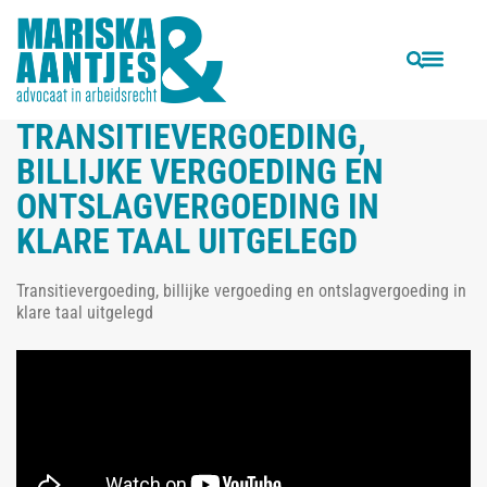
VORIGE
VOLGENDE
Tijdelijke arbeidscontracten; aanzeggen of opzeggen?
Advies bij ontslag op staande voet
TRANSITIEVERGOEDING,
BILLIJKE VERGOEDING EN
ONTSLAGVERGOEDING IN
KLARE TAAL UITGELEGD
Transitievergoeding, billijke vergoeding en ontslagvergoeding in
klare taal uitgelegd