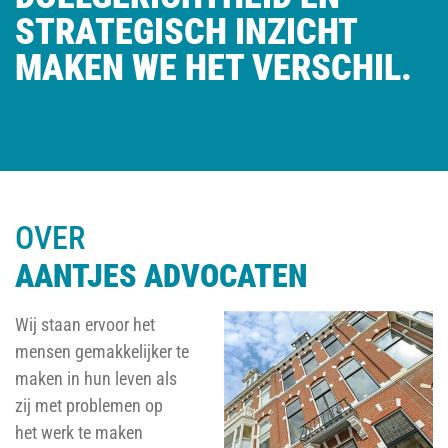
STRATEGISCH INZICHT
MAKEN WE HET VERSCHIL.
OVER
AANTJES ADVOCATEN
Wij staan ervoor het
mensen gemakkelijker te
maken in hun leven als
zij met problemen op
het werk te maken