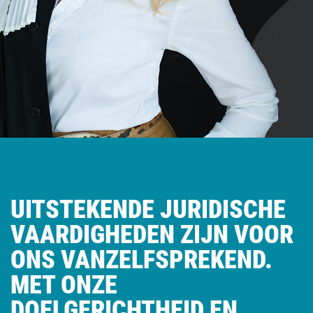
UITSTEKENDE JURIDISCHE
VAARDIGHEDEN ZIJN VOOR
ONS VANZELFSPREKEND.
MET ONZE
DOELGERICHTHEID EN