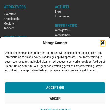
WERKGEVERS
ACTUEEL
Blog
Overzicht
In de media
Arbeidsrecht
Mediation
REFERENTIES
Tarieven
Werkgevers
Werknemers
WERKNEMERS
Manage Consent
CONTACT
Overzicht
Contact
Arbeidsrecht
Om de beste ervaringen te bieden, gebruiken wij technologieën zoals cookies om
Ambtenarenrecht
ENGLISH
informatie op te slaan en/of te raadplegen op uw apparaat. Door toestemming te
Mediation
Hiring and firing employees in the
geven voor deze technologieën, kunnen wij gegevens verwerken zoals surfgedrag of
Tarieven
Netherlands
unieke ID’s op deze site. Als u geen toestemming geeft of uw toestemming intrekt,
Employment law in the Netherlands
kan dit een nadelige invloed hebben op bepaalde functies en mogelijkheden.
OVER MIJ
2016
Over mij
ACCEPTEER
© 2025 Aantjes Advocaten B.V.
Algemene voorwaarden
Vervanging
Kantoorklachtenregeling
WEIGER
Privacy statement
Cookies
Cookies
Privacy statement