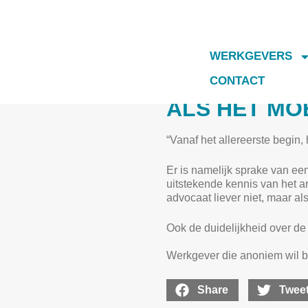
VORIGE
WERKGEVERS
Bedrijfsarts aan het woord die regelm
CONTACT ME
CONTACT
ALS HET MOE
“Vanaf het allereerste begin,
Er is namelijk sprake van een
uitstekende kennis van het a
advocaat liever niet, maar als
Ook de duidelijkheid over de
Werkgever die anoniem wil bl
Share
Twee