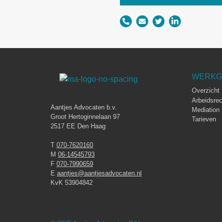
WERKG
Overzicht
Arbeidsrec
Aantjes Advocaten b.v.
Mediation
Groot Hertoginnelaan 97
Tarieven
2517 EE Den Haag
T
070-7620160
M
06-14545793
F
070-7990659
E
aantjes@aantjesadvocaten.nl
KvK 53904842