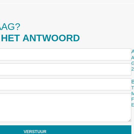
AAG?
 HET ANTWOORD
A
G
2
VERSTUUR