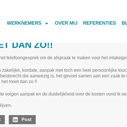
WERKNEMERS
OVER MIJ
REFERENTIES
B
atig naar Aantjes Advocaten doorverwijst
“We hebben op een nette manier afsch
T EEN ADVOCAAT LIEVER N
T DAN ZO!!
 het telefoongesprek om de afspraak te maken voor het intakegesp
 zakelijke, kordate, aanpak met toch een heel persoonlijke touc
rbeidsrecht die aanwezig is, het gevoel samen aan een zaak te
 het moet dan zo !!
 te volgen aanpak en de duidelijkheid over de kosten vond ik ee
ijven.
t
Post