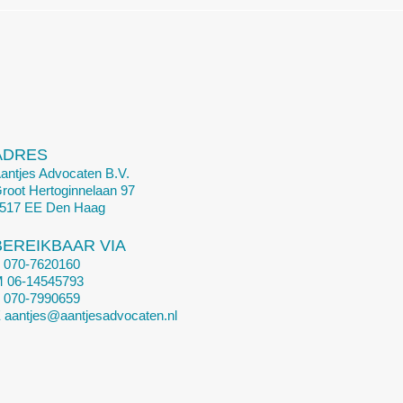
ADRES
antjes Advocaten B.V.
root Hertoginnelaan 97
517 EE Den Haag
BEREIKBAAR VIA
T
070-7620160
M
06-14545793
F
070-7990659
E
aantjes@aantjesadvocaten.nl