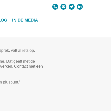
VOLGENDE
LOG
IN DE MEDIA
eid van ons personeel kunnen nemen”
IET, MAAR
rek, valt al iets op.
he. Dat geeft met de
 werken. Contact met een
n pluspunt.”