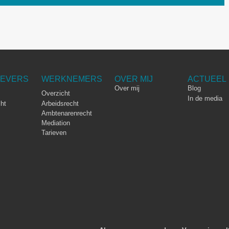
EVERS
WERKNEMERS
OVER MIJ
ACTUEEL
Over mij
Blog
Overzicht
In de media
ht
Arbeidsrecht
Ambtenarenrecht
Mediation
Tarieven