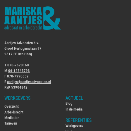
Aantjes Advocaten b.v.
Groot Hertoginnelaan 97
2517 EE Den Haag
T
070-7620160
M
06-14545793
F
070-7990659
E
aantjes@aantjesadvocaten.nl
KvK 53904842
WERKGEVERS
ACTUEEL
Blog
Overzicht
In de media
Arbeidsrecht
Mediation
REFERENTIES
Tarieven
Werkgevers