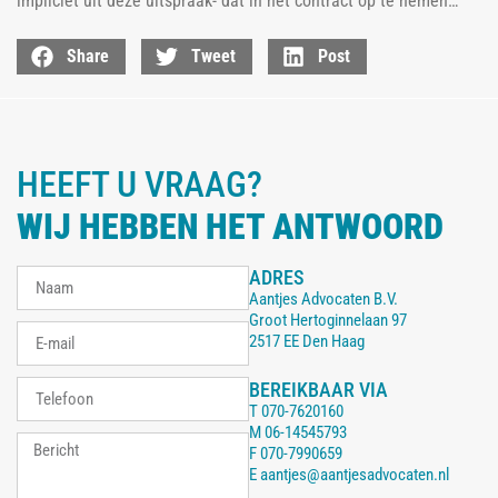
impliciet uit deze uitspraak- dat in het contract op te nemen…
Share
Tweet
Post
HEEFT U VRAAG?
WIJ HEBBEN HET ANTWOORD
ADRES
Aantjes Advocaten B.V.
Groot Hertoginnelaan 97
2517 EE Den Haag
BEREIKBAAR VIA
T
070-7620160
M
06-14545793
F
070-7990659
E
aantjes@aantjesadvocaten.nl