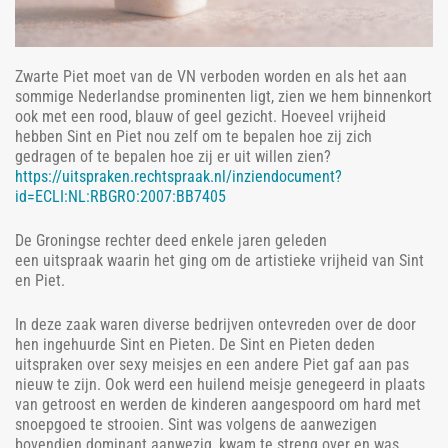
Zwarte Piet moet van de VN verboden worden en als het aan
sommige Nederlandse prominenten ligt, zien we hem binnenkort
ook met een rood, blauw of geel gezicht. Hoeveel vrijheid
hebben Sint en Piet nou zelf om te bepalen hoe zij zich
gedragen of te bepalen hoe zij er uit willen zien?
https://uitspraken.rechtspraak.nl/inziendocument?
id=ECLI:NL:RBGRO:2007:BB7405
De Groningse rechter deed enkele jaren geleden
een uitspraak waarin het ging om de artistieke vrijheid van Sint
en Piet.
In deze zaak waren diverse bedrijven ontevreden over de door
hen ingehuurde Sint en Pieten. De Sint en Pieten deden
uitspraken over sexy meisjes en een andere Piet gaf aan pas
nieuw te zijn. Ook werd een huilend meisje genegeerd in plaats
van getroost en werden de kinderen aangespoord om hard met
snoepgoed te strooien. Sint was volgens de aanwezigen
bovendien dominant aanwezig, kwam te streng over en was