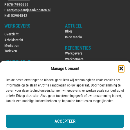
F
070-7990659
E
aantjes@aantjesadvocaten.nl
KvK 53904842
WERKGEVERS
ACTUEEL
Blog
Overzicht
In de media
Arbeidsrecht
Mediation
REFERENTIES
Tarieven
Werkgevers
Werknemers
WERKNEMERS
Manage Consent
CONTACT
Overzicht
Contact
Arbeidsrecht
Om de beste ervaringen te bieden, gebruiken wij technologieën zoals cookies om
Ambtenarenrecht
ENGLISH
informatie op te slaan en/of te raadplegen op uw apparaat. Door toestemming te
Mediation
Hiring and firing employees in the
geven voor deze technologieën, kunnen wij gegevens verwerken zoals surfgedrag of
Tarieven
Netherlands
unieke ID’s op deze site. Als u geen toestemming geeft of uw toestemming intrekt,
Employment law in the Netherlands
kan dit een nadelige invloed hebben op bepaalde functies en mogelijkheden.
OVER MIJ
2016
Over mij
ACCEPTEER
© 2025 Aantjes Advocaten B.V.