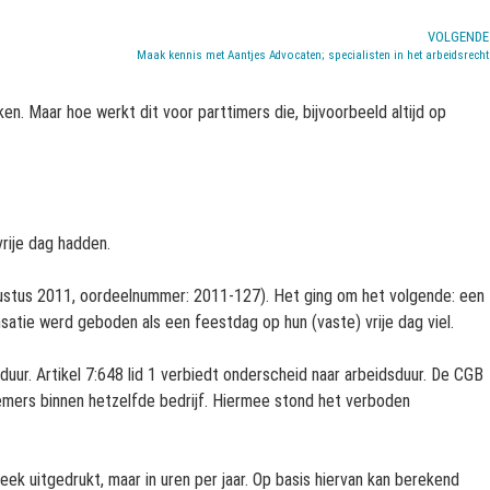
VOLGENDE
Maak kennis met Aantjes Advocaten; specialisten in het arbeidsrecht
. Maar hoe werkt dit voor parttimers die, bijvoorbeeld altijd op
rije dag hadden.
ustus 2011, oordeelnummer: 2011-127). Het ging om het volgende: een
tie werd geboden als een feestdag op hun (vaste) vrije dag viel.
ur. Artikel 7:648 lid 1 verbiedt onderscheid naar arbeidsduur. De CGB
mers binnen hetzelfde bedrijf. Hiermee stond het verboden
k uitgedrukt, maar in uren per jaar. Op basis hiervan kan berekend