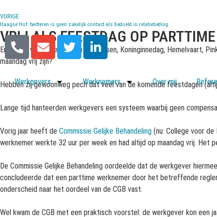
VORIGE
Haagse Hof: twitteren is geen zakelijk contact als bedoeld in relatiebeding
VRIJ ALS FEESTDAG OP PARTTIME
Er komen weer feestdagen aan: Pasen, Koninginnedag, Hemelvaart, Pinks
maandag vrij zijn?
Werkgevers
Werknemers
Over mij
Refere
Hebben zij gewoonweg pech dat veel van de komende feestdagen (alti
Lange tijd hanteerden werkgevers een systeem waarbij geen compensat
Vorig jaar heeft de
Commissie Gelijke Behandeling
(nu: College voor de
werknemer werkte 32 uur per week en had altijd op maandag vrij. Het 
De Commissie Gelijke Behandeling oordeelde dat de werkgever hiermee i
concludeerde dat een parttime werknemer door het betreffende regleme
onderscheid naar het oordeel van de CGB vast.
Wel kwam de CGB met een praktisch voorstel: de werkgever kon een jaaru