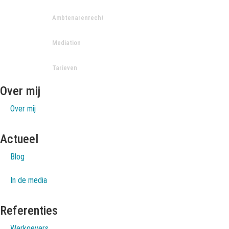
Ambtenarenrecht
Mediation
Tarieven
Over mij
Over mij
Actueel
Blog
In de media
Referenties
Werkgevers