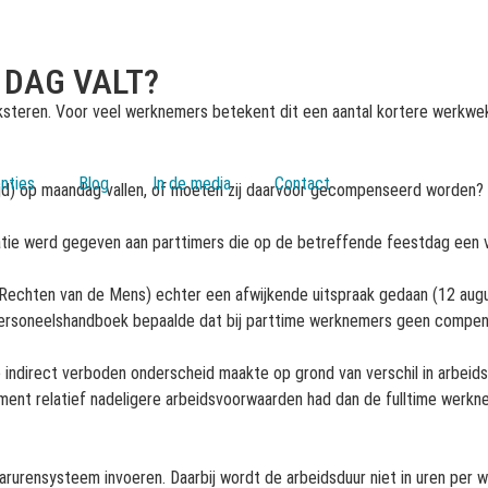
 DAG VALT?
teren. Voor veel werknemers betekent dit een aantal kortere werkweken
nties
Blog
In de media
Contact
jd) op maandag vallen, of moeten zij daarvoor gecompenseerd worden?
ie werd gegeven aan parttimers die op de betreffende feestdag een v
 Rechten van de Mens) echter een afwijkende uitspraak gedaan (12 aug
personeelshandboek bepaalde dat bij parttime werknemers geen compensa
ndirect verboden onderscheid maakte op grond van verschil in arbeidsdu
nt relatief nadeligere arbeidsvoorwaarden had dan de fulltime werkne
rensysteem invoeren. Daarbij wordt de arbeidsduur niet in uren per wee