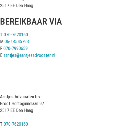
2517 EE Den Haag
BEREIKBAAR VIA
T
070-7620160
M
06-14545793
F
070-7990659
E
aantjes@aantjesadvocaten.nl
Aantjes Advocaten b.v.
Groot Hertoginnelaan 97
2517 EE Den Haag
T
070-7620160