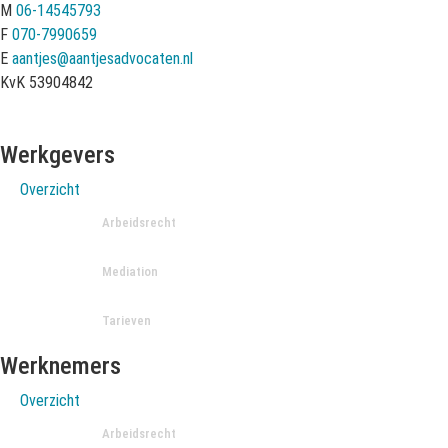
M
06-14545793
F
070-7990659
E
aantjes@aantjesadvocaten.nl
KvK 53904842
Werkgevers
Overzicht
Arbeidsrecht
Mediation
Tarieven
Werknemers
Overzicht
Arbeidsrecht