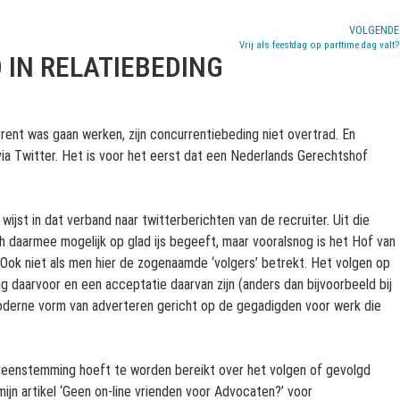
VOLGENDE
Vrij als feestdag op parttime dag valt?
 IN RELATIEBEDING
rent was gaan werken, zijn concurrentiebeding niet overtrad. En
via Twitter. Het is voor het eerst dat een Nederlands Gerechtshof
jst in dat verband naar twitterberichten van de recruiter. Uit die
ich daarmee mogelijk op glad ijs begeeft, maar vooralsnog is het Hof van
 Ook niet als men hier de zogenaamde ‘volgers’ betrekt. Het volgen op
ng daarvoor en een acceptatie daarvan zijn (anders dan bijvoorbeeld bij
 moderne vorm van adverteren gericht op de gegadigden voor werk die
vereenstemming hoeft te worden bereikt over het volgen of gevolgd
ijn artikel ‘Geen on-line vrienden voor Advocaten?’ voor