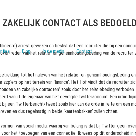
 ZAKELIJK CONTACT ALS BEDOELD
iceerd) arrest gewezen en beslist dat een recruiter die bij een concur
nties
Blog
In de media
Contact
 overtreden van het relatie- en geheimhoudingsbeding van de recruiter 
trekking tot het naleven van het relatie- en geheimhoudingsbeding en wi
ar zzp’ers op het terrein van ‘finance’. Het Hof vindt dat de recruiter z
houden van zakelijke contacten” zoals door het relatiebeding verboden.
tieerd vanuit de eigenaar van het gevolgde twitteraccount. Een uitnodigi
t bij een Twitterbericht/tweet zoals hier aan de orde in feite om een
ven en dus regelmatig in beide ‘kaartenbakken’ zullen zitten.
vormen van social media, waarbij van belang is dat bij Twitter geen o
s voor het toevoegen van een connectie. Ik wees op dit onderscheid in m