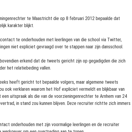
ningenrechter te Maastricht die op 8 februari 2012 bepaalde dat
ijk karakter blijkt.
 contact te onderhouden met leerlingen van die school via Twitter,
ngen niet expliciet gevraagd over te stappen naar zijn dansschool.
 bovendien erkend dat de tweets gericht zijn op gegadigden die zich
er het relatiebeding vallen.
streeks heeft gericht tot bepaalde volgers, maar algemene tweets
ou ook verklaren waarom het Hof expliciet vermeldt en blijkbaar van
at een uitspraak als die van de voorzieningenrechter te Arnhem van 24
ertrad, in stand zou kunnen blijven. Deze recruiter richtte zich immers
ntact onderhouden met zijn voormalige leerlingen en de recruiter
e werkgever om een overtreding aan te tonen.