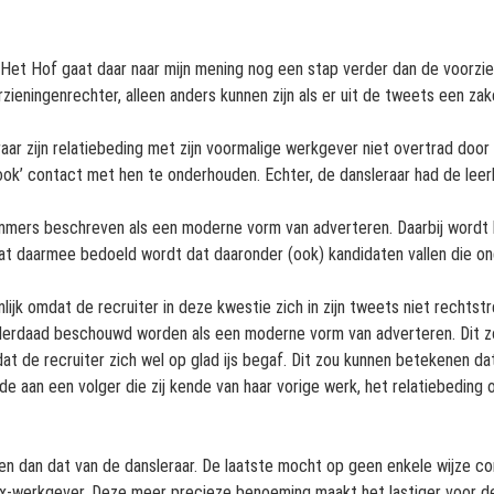
et Hof gaat daar naar mijn mening nog een stap verder dan de voorzie
rzieningenrechter, alleen anders kunnen zijn als er uit de tweets een zakel
aar zijn relatiebeding met zijn voormalige werkgever niet overtrad door
k’ contact met hen te onderhouden. Echter, de dansleraar had de leerli
 immers beschreven als een moderne vorm van adverteren. Daarbij wordt
dat daarmee bedoeld wordt dat daaronder (ook) kandidaten vallen die ond
nlijk omdat de recruiter in deze kwestie zich in zijn tweets niet recht
 inderdaad beschouwd worden als een moderne vorm van adverteren. Dit z
dat de recruiter zich wel op glad ijs begaf. Dit zou kunnen betekenen d
 aan een volger die zij kende van haar vorige werk, het relatiebeding ov
en dan dat van de dansleraar. De laatste mocht op geen enkele wijze co
ex-werkgever. Deze meer precieze benoeming maakt het lastiger voor d