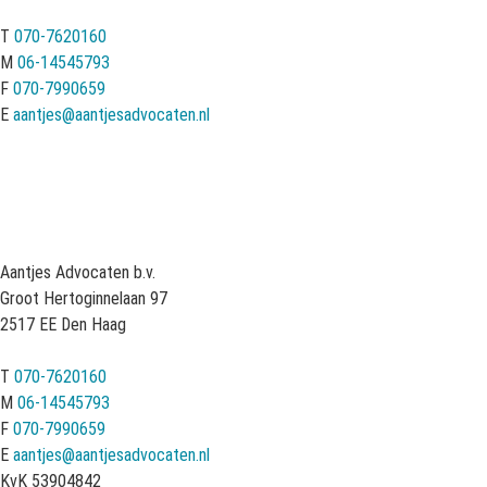
T
070-7620160
M
06-14545793
F
070-7990659
E
aantjes@aantjesadvocaten.nl
Aantjes Advocaten b.v.
Groot Hertoginnelaan 97
2517 EE Den Haag
T
070-7620160
M
06-14545793
F
070-7990659
E
aantjes@aantjesadvocaten.nl
KvK 53904842