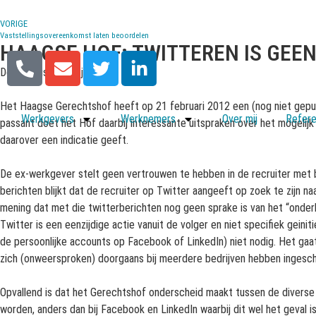
VORIGE
Vaststellingsovereenkomst laten beoordelen
HAAGSE HOF: TWITTEREN IS GEEN
Door Mariska Aantjes
Het Haagse Gerechtshof heeft op 21 februari 2012 een (nog niet gepubl
Werkgevers
Werknemers
Over mij
Refere
passant doet het Hof daarbij interessante uitspraken over het mogelijk
daarover een indicatie geeft.
De ex-werkgever stelt geen vertrouwen te hebben in de recruiter met be
berichten blijkt dat de recruiter op Twitter aangeeft op zoek te zijn na
mening dat met die twitterberichten nog geen sprake is van het “onder
Twitter is een eenzijdige actie vanuit de volger en niet specifiek geini
de persoonlijke accounts op Facebook of LinkedIn) niet nodig. Het gaa
zich (onweersproken) doorgaans bij meerdere bedrijven hebben ingeschre
Opvallend is dat het Gerechtshof onderscheid maakt tussen de diverse 
worden, anders dan bij Facebook en LinkedIn waarbij dit wel het geval i