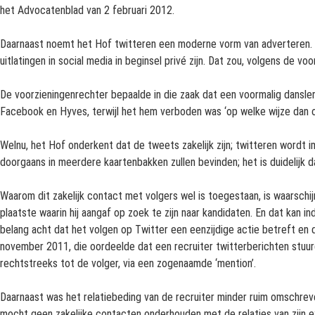
het Advocatenblad van 2 februari 2012.
Daarnaast noemt het Hof twitteren een moderne vorm van adverteren. H
uitlatingen in social media in beginsel privé zijn. Dat zou, volgens de voo
De voorzieningenrechter bepaalde in die zaak dat een voormalig dansler
Facebook en Hyves, terwijl het hem verboden was ‘op welke wijze dan oo
Welnu, het Hof onderkent dat de tweets zakelijk zijn; twitteren wordt
doorgaans in meerdere kaartenbakken zullen bevinden; het is duidelijk 
Waarom dit zakelijk contact met volgers wel is toegestaan, is waarschij
plaatste waarin hij aangaf op zoek te zijn naar kandidaten. En dat kan
belang acht dat het volgen op Twitter een eenzijdige actie betreft en 
november 2011, die oordeelde dat een recruiter twitterberichten stuurde
rechtstreeks tot de volger, via een zogenaamde ‘mention’.
Daarnaast was het relatiebeding van de recruiter minder ruim omschrev
mocht geen zakelijke contacten onderhouden met de relaties van zijn 