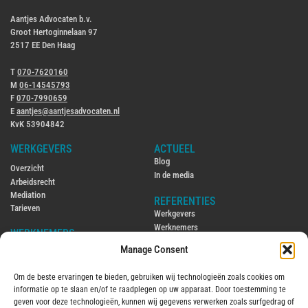
Aantjes Advocaten b.v.
Groot Hertoginnelaan 97
2517 EE Den Haag
T
070-7620160
M
06-14545793
F
070-7990659
E
aantjes@aantjesadvocaten.nl
KvK 53904842
WERKGEVERS
ACTUEEL
Blog
Overzicht
In de media
Arbeidsrecht
Mediation
REFERENTIES
Tarieven
Werkgevers
Werknemers
WERKNEMERS
Manage Consent
CONTACT
Overzicht
Contact
Arbeidsrecht
Om de beste ervaringen te bieden, gebruiken wij technologieën zoals cookies om
Ambtenarenrecht
ENGLISH
informatie op te slaan en/of te raadplegen op uw apparaat. Door toestemming te
Mediation
Hiring and firing employees in the
geven voor deze technologieën, kunnen wij gegevens verwerken zoals surfgedrag of
Tarieven