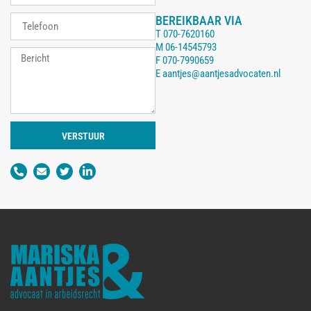
BEREIKBAAR VIA
T
070-7620160
M
06-14545793
F
070-7990659
E
aantjes@aantjesadvocaten.nl
VERSTUUR