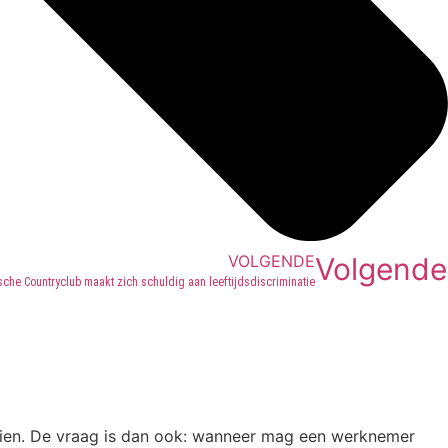
VOLGENDE
Volgende
che Countryclub maakt zich schuldig aan leeftijdsdiscriminatie
aien. De vraag is dan ook: wanneer mag een werknemer