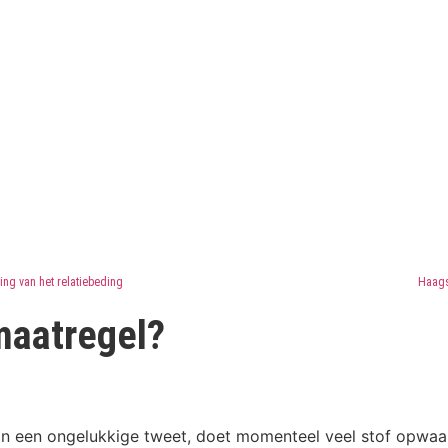
ing van het relatiebeding
Haags
 maatregel?
van een ongelukkige tweet, doet momenteel veel stof opwa