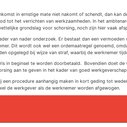
enkomst in ernstige mate niet nakomt of schendt, dan kan d
rbod tot het verrichten van werkzaamheden. In het ambtenar
 wettelijke grondslag voor schorsing, noch zijn hier vaak a
ader van nader onderzoek. Er bestaat dan een vermoeden v
er. Dit wordt ook wel een ordemaatregel genoemd, omdat h
n opgelegd bij wijze van straf, waarbij de werknemer tijdel
is in beginsel te worden doorbetaald. Bovendien doet de w
horsing aan te geven in het kader van goed werkgeverschap
ij een procedure aanhangig maken in kort geding tot wedert
zowel de werkgever als de werknemer worden afgewogen.