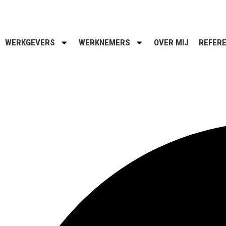
Ga
naar
de
inhoud
WERKGEVERS
WERKNEMERS
OVER MIJ
REFERE