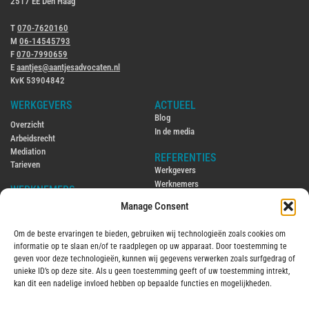
2517 EE Den Haag
T
070-7620160
M
06-14545793
F
070-7990659
E
aantjes@aantjesadvocaten.nl
KvK 53904842
WERKGEVERS
ACTUEEL
Blog
Overzicht
In de media
Arbeidsrecht
Mediation
REFERENTIES
Tarieven
Werkgevers
Werknemers
WERKNEMERS
Manage Consent
CONTACT
Overzicht
Contact
Arbeidsrecht
Om de beste ervaringen te bieden, gebruiken wij technologieën zoals cookies om
Ambtenarenrecht
ENGLISH
informatie op te slaan en/of te raadplegen op uw apparaat. Door toestemming te
Mediation
Hiring and firing employees in the
geven voor deze technologieën, kunnen wij gegevens verwerken zoals surfgedrag of
Tarieven
Netherlands
unieke ID’s op deze site. Als u geen toestemming geeft of uw toestemming intrekt,
Employment law in the Netherlands
kan dit een nadelige invloed hebben op bepaalde functies en mogelijkheden.
OVER MIJ
2016
Over mij