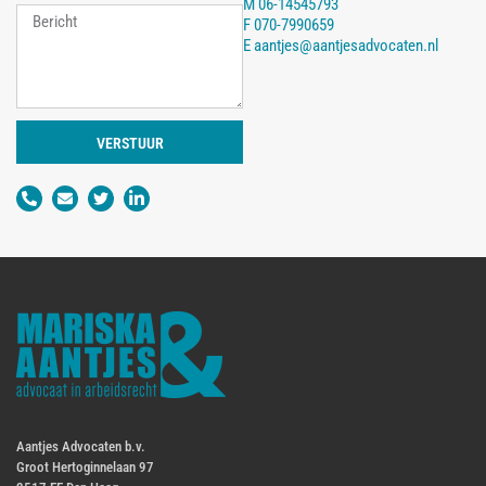
M
06-14545793
F
070-7990659
E
aantjes@aantjesadvocaten.nl
VERSTUUR
Aantjes Advocaten b.v.
Groot Hertoginnelaan 97