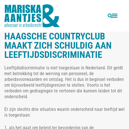
VORIGE
VOLGENDE
Schorsing als disciplinaire maatregel?
Hoe zit het met de vrijheid van meningsuiting op de werkvloer?
HAAGSCHE COUNTRYCLUB
MAAKT ZICH SCHULDIG AAN
LEEFTIJDSDISCRIMINATIE
Leeftijdsdiscriminatie is niet toegestaan in Nederland. Dit geldt
met betrekking tot de werving van personeel, de
arbeidsvoorwaarden en ontslag. Het is dus in beginsel verboden
om bijvoorbeeld leeftijdsgrenzen te stellen. Voorts is het
verboden om gedragingen te vertonen die kunnen leiden tot dit
onderscheid.
Er zijn slechts drie situaties waarin onderscheid naar leeftijd wel
is toegestaan:
1. als het gaat om beleid ter bevordering van de