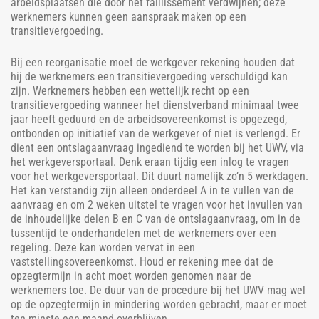
arbeidsplaatsen die door het faillissement verdwijnen; deze
werknemers kunnen geen aanspraak maken op een
transitievergoeding.
Bij een reorganisatie moet de werkgever rekening houden dat
hij de werknemers een transitievergoeding verschuldigd kan
zijn. Werknemers hebben een wettelijk recht op een
transitievergoeding wanneer het dienstverband minimaal twee
jaar heeft geduurd en de arbeidsovereenkomst is opgezegd,
ontbonden op initiatief van de werkgever of niet is verlengd. Er
dient een ontslagaanvraag ingediend te worden bij het UWV, via
het werkgeversportaal. Denk eraan tijdig een inlog te vragen
voor het werkgeversportaal. Dit duurt namelijk zo’n 5 werkdagen.
Het kan verstandig zijn alleen onderdeel A in te vullen van de
aanvraag en om 2 weken uitstel te vragen voor het invullen van
de inhoudelijke delen B en C van de ontslagaanvraag, om in de
tussentijd te onderhandelen met de werknemers over een
regeling. Deze kan worden vervat in een
vaststellingsovereenkomst. Houd er rekening mee dat de
opzegtermijn in acht moet worden genomen naar de
werknemers toe. De duur van de procedure bij het UWV mag wel
op de opzegtermijn in mindering worden gebracht, maar er moet
ten minste een maand overblijven.