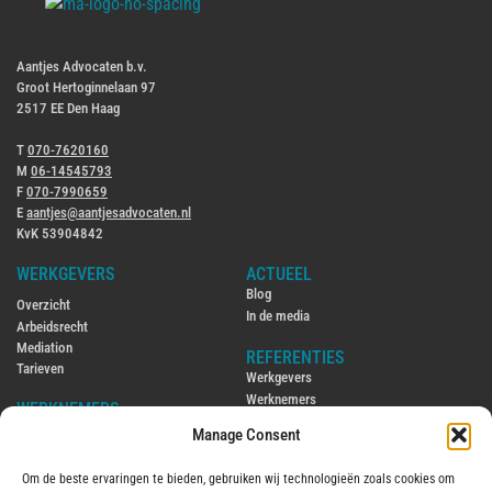
Aantjes Advocaten b.v.
Groot Hertoginnelaan 97
2517 EE Den Haag
T
070-7620160
M
06-14545793
F
070-7990659
E
aantjes@aantjesadvocaten.nl
KvK 53904842
WERKGEVERS
ACTUEEL
Blog
Overzicht
In de media
Arbeidsrecht
Mediation
REFERENTIES
Tarieven
Werkgevers
Werknemers
WERKNEMERS
Manage Consent
CONTACT
Overzicht
Contact
Arbeidsrecht
Om de beste ervaringen te bieden, gebruiken wij technologieën zoals cookies om
Ambtenarenrecht
ENGLISH