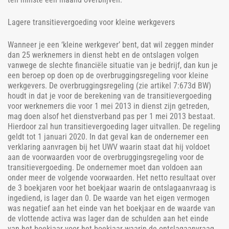
Lagere transitievergoeding voor kleine werkgevers
Wanneer je een ‘kleine werkgever’ bent, dat wil zeggen minder
dan 25 werknemers in dienst hebt en de ontslagen volgen
vanwege de slechte financiële situatie van je bedrijf, dan kun je
een beroep op doen op de overbruggingsregeling voor kleine
werkgevers. De overbruggingsregeling (zie artikel 7:673d BW)
houdt in dat je voor de berekening van de transitievergoeding
voor werknemers die voor 1 mei 2013 in dienst zijn getreden,
mag doen alsof het dienstverband pas per 1 mei 2013 bestaat.
Hierdoor zal hun transitievergoeding lager uitvallen. De regeling
geldt tot 1 januari 2020. In dat geval kan de ondernemer een
verklaring aanvragen bij het UWV waarin staat dat hij voldoet
aan de voorwaarden voor de overbruggingsregeling voor de
transitievergoeding. De ondernemer moet dan voldoen aan
onder meer de volgende voorwaarden. Het netto resultaat over
de 3 boekjaren voor het boekjaar waarin de ontslagaanvraag is
ingediend, is lager dan 0. De waarde van het eigen vermogen
was negatief aan het einde van het boekjaar en de waarde van
de vlottende activa was lager dan de schulden aan het einde
van het boekjaar voor het boekjaar waarin de ontslagaanvraag