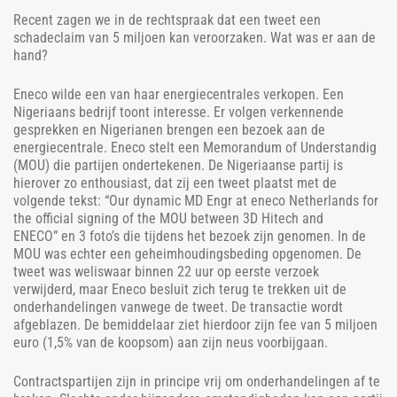
Recent zagen we in de rechtspraak dat een tweet een
schadeclaim van 5 miljoen kan veroorzaken. Wat was er aan de
hand?
Eneco wilde een van haar energiecentrales verkopen. Een
Nigeriaans bedrijf toont interesse. Er volgen verkennende
gesprekken en Nigerianen brengen een bezoek aan de
energiecentrale. Eneco stelt een Memorandum of Understandig
(MOU) die partijen ondertekenen. De Nigeriaanse partij is
hierover zo enthousiast, dat zij een tweet plaatst met de
volgende tekst: “Our dynamic MD Engr at eneco Netherlands for
the official signing of the MOU between 3D Hitech and
ENECO” en 3 foto’s die tijdens het bezoek zijn genomen. In de
MOU was echter een geheimhoudingsbeding opgenomen. De
tweet was weliswaar binnen 22 uur op eerste verzoek
verwijderd, maar Eneco besluit zich terug te trekken uit de
onderhandelingen vanwege de tweet. De transactie wordt
afgeblazen. De bemiddelaar ziet hierdoor zijn fee van 5 miljoen
euro (1,5% van de koopsom) aan zijn neus voorbijgaan.
Contractspartijen zijn in principe vrij om onderhandelingen af te