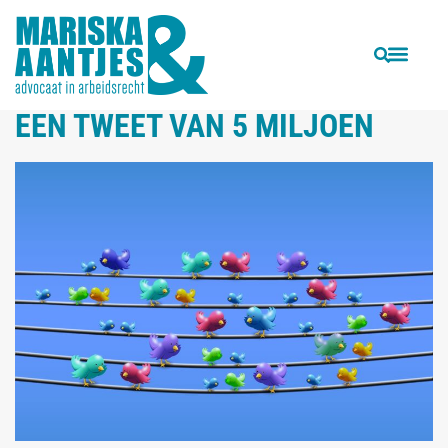
VORIGE
VOLGENDE
KLM-stewardess die tijdens ziekte vrolijke berichten plaatst op Facebook, ten onrechte ontslagen
Hoe red je je bedrijf nu het flitsfaillissement niet meer mag? Tips voor werkgevers bij reorganisatie
EEN TWEET VAN 5 MILJOEN