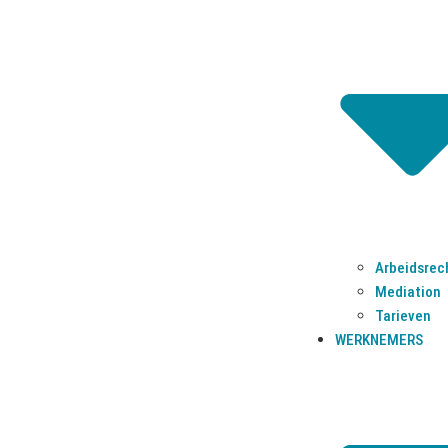
WERKGE
Ove
Ove
Aantjes Advocaten b.v.
Arbeidsre
Groot Hertoginnelaan 97
Mediation
2517 EE Den Haag
Tarieven
T
070-7620160
M
06-14545793
F
070-7990659
E
aantjes@aantjesadvocaten.nl
KvK 53904842
Arbeidsrec
Mediation
Tarieven
WERKNEMERS