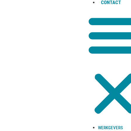
CONTACT
ADRES
Aantjes Advocaten B.V.
Groot Hertoginnelaan 97
2517 EE Den Haag
BEREIKBAAR VIA
T
070-7620160
M
06-14545793
F
070-7990659
E
aantjes@aantjesadvocaten.nl
WERKGEVERS