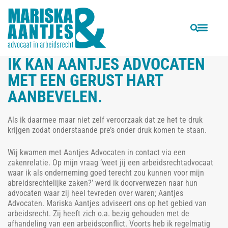
VORIGE
VOLGENDE
Aantjes Advocaten ging betrokken en doelgericht te werk.
Al snel bleek dat zij dingen zagen die tot dan toe door iedereen over het hoofd waren gezien.
IK KAN AANTJES ADVOCATEN
MET EEN GERUST HART
AANBEVELEN.
Als ik daarmee maar niet zelf veroorzaak dat ze het te druk
krijgen zodat onderstaande pre’s onder druk komen te staan.
Wij kwamen met Aantjes Advocaten in contact via een
zakenrelatie. Op mijn vraag ‘weet jij een arbeidsrechtadvocaat
waar ik als onderneming goed terecht zou kunnen voor mijn
abreidsrechtelijke zaken?’ werd ik doorverwezen naar hun
advocaten waar zij heel tevreden over waren; Aantjes
Advocaten. Mariska Aantjes adviseert ons op het gebied van
arbeidsrecht. Zij heeft zich o.a. bezig gehouden met de
afhandeling van een arbeidsconflict. Voorts heb ik regelmatig