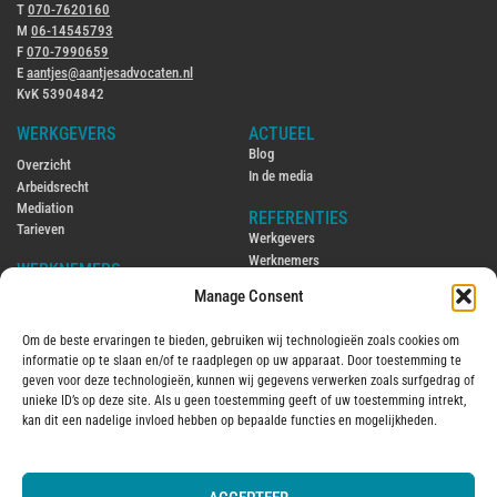
T
070-7620160
M
06-14545793
F
070-7990659
E
aantjes@aantjesadvocaten.nl
KvK 53904842
WERKGEVERS
ACTUEEL
Blog
Overzicht
In de media
Arbeidsrecht
Mediation
REFERENTIES
Tarieven
Werkgevers
Werknemers
WERKNEMERS
Manage Consent
CONTACT
Overzicht
Contact
Arbeidsrecht
Om de beste ervaringen te bieden, gebruiken wij technologieën zoals cookies om
Ambtenarenrecht
ENGLISH
informatie op te slaan en/of te raadplegen op uw apparaat. Door toestemming te
Mediation
Hiring and firing employees in the
geven voor deze technologieën, kunnen wij gegevens verwerken zoals surfgedrag of
Tarieven
Netherlands
unieke ID’s op deze site. Als u geen toestemming geeft of uw toestemming intrekt,
Employment law in the Netherlands
kan dit een nadelige invloed hebben op bepaalde functies en mogelijkheden.
OVER MIJ
2016
Over mij