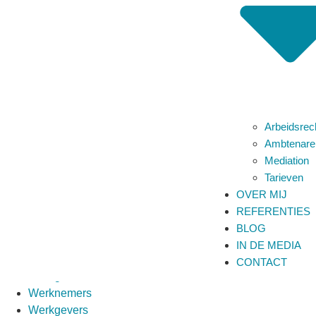
Overzicht
Arbeidsrecht
Ambtenarenrecht
Mediation
Tarieven
Over mij
Over mij
Over mij
Arbeidsrec
Ambtenare
Actueel
Mediation
Blog
Tarieven
In de media
OVER MIJ
Blog
REFERENTIES
In de media
BLOG
IN DE MEDIA
Referenties
CONTACT
Werkgevers
Werknemers
Werkgevers