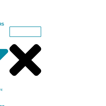
 mediation
tra’s doen als blijk van waardering voor wat je voor ons hebt gedaan
RS
GEFELICITEERD MET HET U
t uitstekende resultaat. Je hebt hier lang en intens voor moeten 
afloop van een procedure)
ht