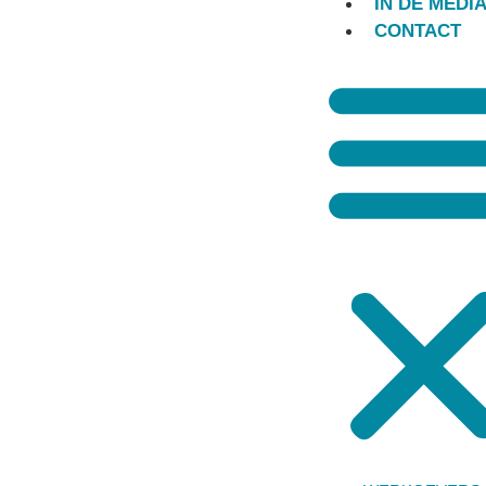
IN DE MEDI
ADRES
CONTACT
Aantjes Advocaten B.V.
Groot Hertoginnelaan 97
2517 EE Den Haag
BEREIKBAAR VIA
T
070-7620160
M
06-14545793
F
070-7990659
E
aantjes@aantjesadvocaten.nl
Aantjes Advocaten b.v.