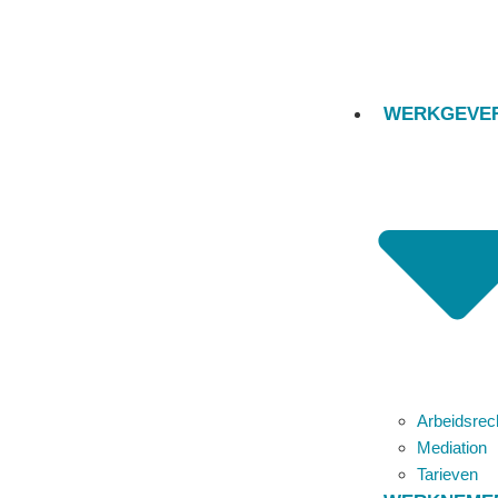
Vorige
Dank je voor de uitmuntende
Volgende
Wil toch wel even iets ex
WERKGEVE
HARTELIJK 
RESULTAAT
Beste Mariska,
Hartelijk gefeliciteerd met he
De heer B. te Rotterdam (na 
Arbeidsrec
Share
Tweet
Post
Mediation
Tarieven