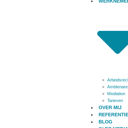
WERKNEME
HEEFT U VRAAG?
WIJ HEBBEN HET A
Arbeidsrec
Ambtenare
Mediation
Tarieven
OVER MIJ
REFERENTI
BLOG