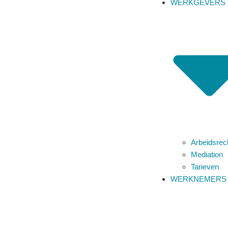
WERKGEVERS
Groot Hertoginnelaan 97
2517 EE Den Haag
T
070-7620160
M
06-14545793
F
070-7990659
E
aantjes@aantjesadvocaten.nl
KvK 53904842
Werkgevers
Overzicht
Arbeidsrec
Overzicht
Mediation
Arbeidsrecht
Tarieven
Mediation
WERKNEMERS
Tarieven
Werknemers
Overzicht