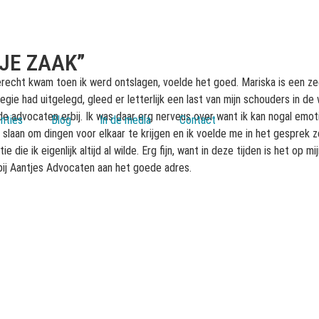
JE ZAAK”
terecht kwam toen ik werd ontslagen, voelde het goed. Mariska is een 
ategie had uitgelegd, gleed er letterlijk een last van mijn schouders in
de advocaten erbij. Ik was daar erg nerveus over want ik kan nogal emo
nties
Blog
In de media
Contact
 slaan om dingen voor elkaar te krijgen en ik voelde me in het gesprek 
e die ik eigenlijk altijd al wilde. Erg fijn, want in deze tijden is het op
bij Aantjes Advocaten aan het goede adres.