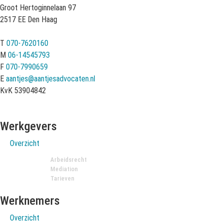
Groot Hertoginnelaan 97
2517 EE Den Haag
T
070-7620160
M
06-14545793
F
070-7990659
E
aantjes@aantjesadvocaten.nl
KvK 53904842
Werkgevers
Overzicht
Arbeidsrecht
Mediation
Tarieven
Werknemers
Overzicht