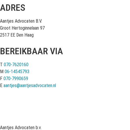
ADRES
Aantjes Advocaten B.V.
Groot Hertoginnelaan 97
2517 EE Den Haag
BEREIKBAAR VIA
T
070-7620160
M
06-14545793
F
070-7990659
E
aantjes@aantjesadvocaten.nl
Aantjes Advocaten b.v.