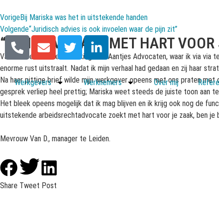
Vorige
Bij Mariska was het in uitstekende handen
Volgende
“Juridisch advies is ook invoelen waar de pijn zit”
“EEN ADVOCAAT MET HART VOOR 
Vanaf de eerste kennismaking met Aantjes Advocaten, waar ik via via 
enorme rust uitstraalt. Nadat ik mijn verhaal had gedaan en zij haar str
Na haar pittige brief wilde mijn werkgever opeens met ons praten met 
Werkgevers
Werknemers
Over mij
Refere
gesprek verliep heel prettig; Mariska weet steeds de juiste toon aan te
Het bleek opeens mogelijk dat ik mag blijven en ik krijg ook nog de functi
uitstekende arbeidsrechtadvocate zoekt met hart voor je zaak, ben je 
Mevrouw Van D., manager te Leiden.
Share
Tweet
Post