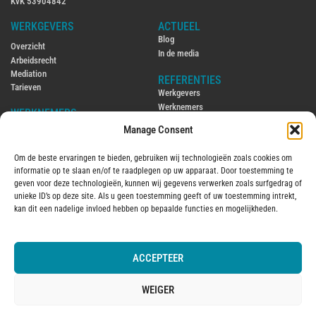
KvK 53904842
WERKGEVERS
ACTUEEL
Blog
Overzicht
In de media
Arbeidsrecht
Mediation
REFERENTIES
Tarieven
Werkgevers
Werknemers
WERKNEMERS
Manage Consent
CONTACT
Overzicht
Contact
Arbeidsrecht
Om de beste ervaringen te bieden, gebruiken wij technologieën zoals cookies om
Ambtenarenrecht
ENGLISH
informatie op te slaan en/of te raadplegen op uw apparaat. Door toestemming te
Mediation
Hiring and firing employees in the
geven voor deze technologieën, kunnen wij gegevens verwerken zoals surfgedrag of
Tarieven
Netherlands
unieke ID’s op deze site. Als u geen toestemming geeft of uw toestemming intrekt,
Employment law in the Netherlands
kan dit een nadelige invloed hebben op bepaalde functies en mogelijkheden.
OVER MIJ
2016
Over mij
ACCEPTEER
© 2025 Aantjes Advocaten B.V.
Algemene voorwaarden
Vervanging
Kantoorklachtenregeling
WEIGER