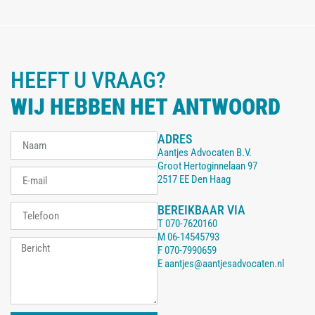
HEEFT U VRAAG?
WIJ HEBBEN HET ANTWOORD
ADRES
Aantjes Advocaten B.V.
Groot Hertoginnelaan 97
2517 EE Den Haag
BEREIKBAAR VIA
T
070-7620160
M
06-14545793
F
070-7990659
E
aantjes@aantjesadvocaten.nl