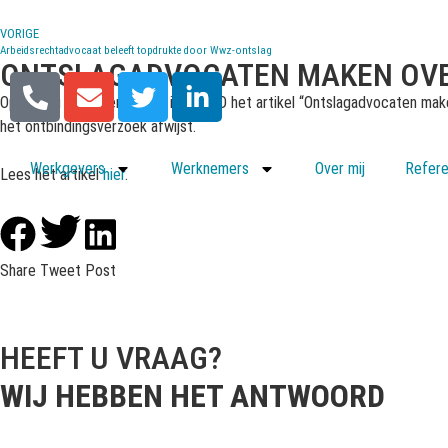
VORIGE
Arbeidsrechtadvocaat beleeft topdrukte door Wwz-ontslag
ONTSLAGADVOCATEN MAKEN OVE
Op 24 juni 2015 verscheen in het AD het artikel “Ontslagadvocaten make
het ontbindingsverzoek afwijst.
Werkgevers
Werknemers
Over mij
Refere
Lees het artikel
hier
.
Share
Tweet
Post
HEEFT U VRAAG?
WIJ HEBBEN HET ANTWOORD