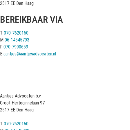
2517 EE Den Haag
BEREIKBAAR VIA
T
070-7620160
M
06-14545793
F
070-7990659
E
aantjes@aantjesadvocaten.nl
Aantjes Advocaten b.v.
Groot Hertoginnelaan 97
2517 EE Den Haag
T
070-7620160