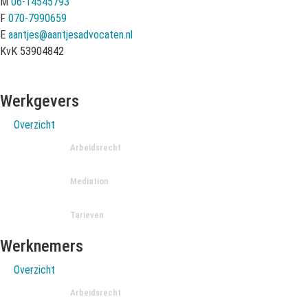
M
06-14545793
F
070-7990659
E
aantjes@aantjesadvocaten.nl
KvK 53904842
Werkgevers
Overzicht
Arbeidsrecht
Mediation
Tarieven
Werknemers
Overzicht
Arbeidsrecht