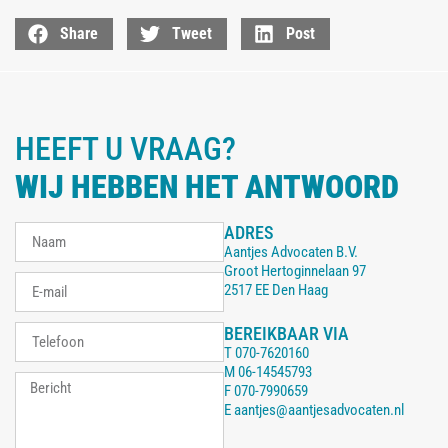
Share
Tweet
Post
HEEFT U VRAAG?
WIJ HEBBEN HET ANTWOORD
ADRES
Aantjes Advocaten B.V.
Groot Hertoginnelaan 97
2517 EE Den Haag
BEREIKBAAR VIA
T
070-7620160
M
06-14545793
F
070-7990659
E
aantjes@aantjesadvocaten.nl