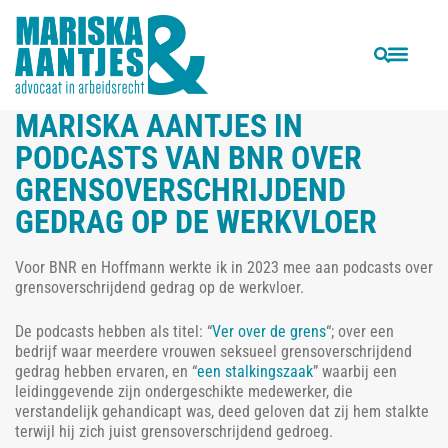
VORIGE
VOLGENDE
Kun je vanwege een personeelstekort verplicht worden tot overwerken?
Moet je klakkeloos akkoord gaan met een wijziging in je arbeidscontract?
MARISKA AANTJES IN
PODCASTS VAN BNR OVER
GRENSOVERSCHRIJDEND
GEDRAG OP DE WERKVLOER
Voor BNR en Hoffmann werkte ik in 2023 mee aan podcasts over
grensoverschrijdend gedrag op de werkvloer.
De podcasts hebben als titel: “
Ver over de grens
“; over een
bedrijf waar meerdere vrouwen seksueel grensoverschrijdend
gedrag hebben ervaren, en “
een stalkingszaak
” waarbij een
leidinggevende zijn ondergeschikte medewerker, die
verstandelijk gehandicapt was, deed geloven dat zij hem stalkte
terwijl hij zich juist grensoverschrijdend gedroeg.