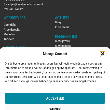
E
aantjes@aantjesadvocaten.nl
KvK 53904842
WERKGEVERS
ACTUEEL
Blog
Overzicht
In de media
Arbeidsrecht
Mediation
REFERENTIES
Tarieven
Werkgevers
Werknemers
WERKNEMERS
Manage Consent
CONTACT
Overzicht
Contact
Arbeidsrecht
Om de beste ervaringen te bieden, gebruiken wij technologieën zoals cookies om
Ambtenarenrecht
ENGLISH
informatie op te slaan en/of te raadplegen op uw apparaat. Door toestemming te
Mediation
Hiring and firing employees in the
geven voor deze technologieën, kunnen wij gegevens verwerken zoals surfgedrag of
Tarieven
Netherlands
unieke ID’s op deze site. Als u geen toestemming geeft of uw toestemming intrekt,
Employment law in the Netherlands
kan dit een nadelige invloed hebben op bepaalde functies en mogelijkheden.
OVER MIJ
2016
Over mij
ACCEPTEER
© 2025 Aantjes Advocaten B.V.
Algemene voorwaarden
Vervanging
Kantoorklachtenregeling
WEIGER