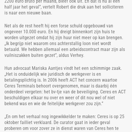
2200 euro bruto per maand, bleef óók uit. En dat is nu al een
half jaar het geval”, vertelt Robert die druk aan het solliciteren
is naar een nieuwe baan.
Net als de rest heeft hij een forse schuld opgebouwd van
ongeveer 10.000 euro. En hij dreigt binnenkort zijn huis te
worden uitgezet omdat hij zijn huur niet meer op kan brengen.
„Ik begrijp niet waarom ons achterstallig loon niet wordt
betaald. We hebben allemaal een arbeidscontract maar zijn als
vuilniszakken buiten gezet”, aldus Verhey.
Hun advocaat Mariska Aantjes vindt het een schimmige zaak.
„Het is onduidelijk wie juridisch de werkgever is en
betalingsplichtig is. In 2006 heeft ACT het concern waartoe
Ceres Terminals behoort overgenomen, maar is daarbij één
onderdeel vergeten: het bv-tje van de beveiliging. Ceres en ACT
beschuldigen elkaar nu over en weer of dit nou wel of niet
bekend was en wie de feitelijke werkgever zou zijn.”
„En om het verhaal nog ingewikkelder te maken: Ceres is op 25
oktober failliet verklaard. De curator gaat in ieder geval
proberen om voor zover ze in dienst waren van Ceres hen te