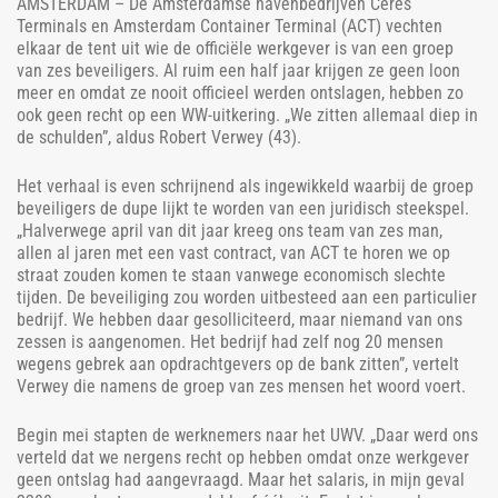
AMSTERDAM – De Amsterdamse havenbedrijven Ceres
Terminals en Amsterdam Container Terminal (ACT) vechten
elkaar de tent uit wie de officiële werkgever is van een groep
van zes beveiligers. Al ruim een half jaar krijgen ze geen loon
meer en omdat ze nooit officieel werden ontslagen, hebben zo
ook geen recht op een WW-uitkering. „We zitten allemaal diep in
de schulden”, aldus Robert Verwey (43).
Het verhaal is even schrijnend als ingewikkeld waarbij de groep
beveiligers de dupe lijkt te worden van een juridisch steekspel.
„Halverwege april van dit jaar kreeg ons team van zes man,
allen al jaren met een vast contract, van ACT te horen we op
straat zouden komen te staan vanwege economisch slechte
tijden. De beveiliging zou worden uitbesteed aan een particulier
bedrijf. We hebben daar gesolliciteerd, maar niemand van ons
zessen is aangenomen. Het bedrijf had zelf nog 20 mensen
wegens gebrek aan opdrachtgevers op de bank zitten”, vertelt
Verwey die namens de groep van zes mensen het woord voert.
Begin mei stapten de werknemers naar het UWV. „Daar werd ons
verteld dat we nergens recht op hebben omdat onze werkgever
geen ontslag had aangevraagd. Maar het salaris, in mijn geval