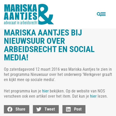
VORIGE
VOLGENDE
Nieuwsbericht in Staatscourant n.a.v. onze blog over terugkeer kantonrechtersformule
Mariska Aantjes in FD Persoonlijk als ‘fit type’
MARISKA AANTJES BIJ
NIEUWSUUR OVER
ARBEIDSRECHT EN SOCIAL
MEDIA!
Op zaterdagavond 12 maart 2016 was Mariska Aantjes te zien in
het programma Nieuwsuur over het onderwerp ‘Werkgever graaft
en kijkt mee op sociale media’.
Het programma kun je
hier
bekijken. Op de website van NOS
verscheen ook een artikel over het item. Dat kun je
hier
lezen.
Share
Tweet
Post