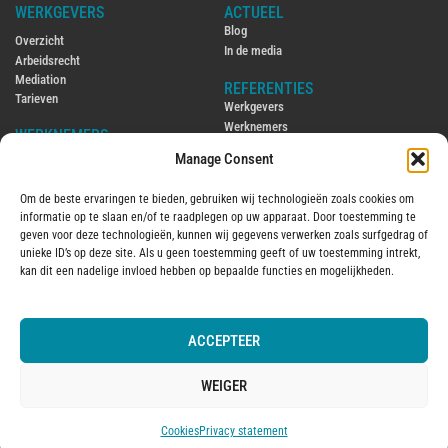
WERKGEVERS
ACTUEEL
Blog
Overzicht
In de media
Arbeidsrecht
Mediation
REFERENTIES
Tarieven
Werkgevers
Werknemers
WERKNEMERS
Manage Consent
CONTACT
Overzicht
Contact
Arbeidsrecht
Om de beste ervaringen te bieden, gebruiken wij technologieën zoals cookies om
Ambtenarenrecht
ENGLISH
informatie op te slaan en/of te raadplegen op uw apparaat. Door toestemming te
Mediation
Hiring and firing employees in the
geven voor deze technologieën, kunnen wij gegevens verwerken zoals surfgedrag of
Tarieven
Netherlands
unieke ID’s op deze site. Als u geen toestemming geeft of uw toestemming intrekt,
Employment law in the Netherlands
kan dit een nadelige invloed hebben op bepaalde functies en mogelijkheden.
OVER MIJ
2016
Over mij
ACCEPTEER
© 2025 Aantjes Advocaten B.V.
Algemene voorwaarden
Vervanging
Kantoorklachtenregeling
WEIGER
Privacy statement
Cookies
Cookies
Privacy statement