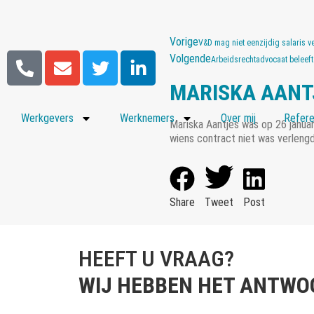
Vorige
V&D mag niet eenzijdig salaris v
Volgende
Arbeidsrechtadvocaat beleef
MARISKA AANT
Werkgevers
Werknemers
Over mij
Refere
Mariska Aantjes was op 26 januar
wiens contract niet was verlengd
Share
Tweet
Post
HEEFT U VRAAG?
WIJ HEBBEN HET ANTWO