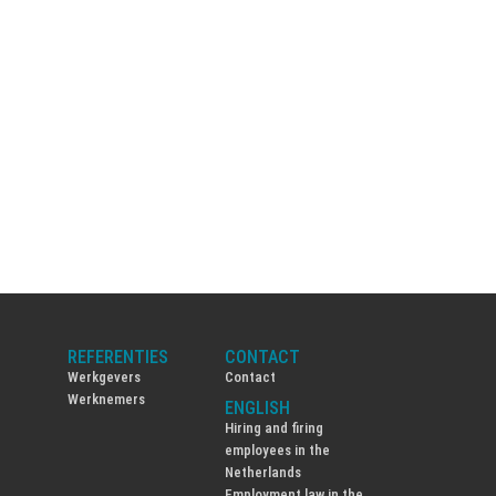
REFERENTIES
CONTACT
Werkgevers
Contact
Werknemers
ENGLISH
Hiring and firing
employees in the
Netherlands
Employment law in the