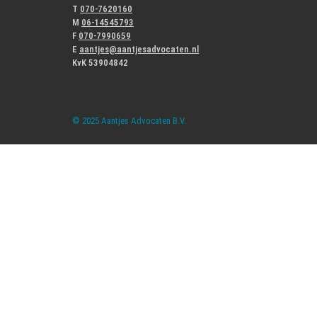
T
070-7620160
M
06-14545793
F
070-7990659
E
aantjes@aantjesadvocaten.nl
KvK 53904842
© 2025 Aantjes Advocaten B.V.