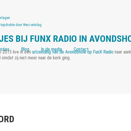
erlagen
t topdrukte door Wwz-ontslag
JES BIJ FUNX RADIO IN AVONDSH
nties
Blog
In de media
Contact
i 2015 live in een
uitzending van de Avondshow op FunX Radio
naar aanl
 omdat zij niet meer naar de kerk ging.
ORD