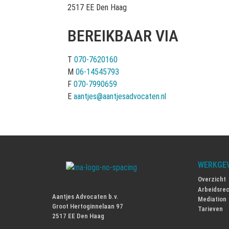
2517 EE Den Haag
BEREIKBAAR VIA
T
070-7620160
M
06-14545793
F
070-7990659
E
aantjes@aantjesadvocaten.nl
WERKGE
Overzicht
Arbeidsre
Aantjes Advocaten b.v.
Mediation
Groot Hertoginnelaan 97
Tarieven
2517 EE Den Haag