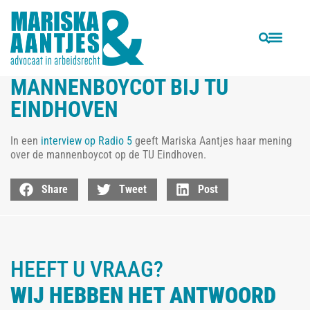
VORIGE
VOLGENDE
Interview in Binnenlands Bestuur over risico’s mobiliteits-dienstverband
Rechter: gemeente Utrecht mag ambtenaren niet ‘lozen’ uit besparingsdrift
MANNENBOYCOT BIJ TU
EINDHOVEN
In een
interview op Radio 5
geeft Mariska Aantjes haar mening
over de mannenboycot op de TU Eindhoven.
Share
Tweet
Post
HEEFT U VRAAG?
WIJ HEBBEN HET ANTWOORD