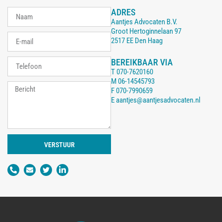
ADRES
Aantjes Advocaten B.V.
Groot Hertoginnelaan 97
2517 EE Den Haag
BEREIKBAAR VIA
T
070-7620160
M
06-14545793
F
070-7990659
E
aantjes@aantjesadvocaten.nl
VERSTUUR