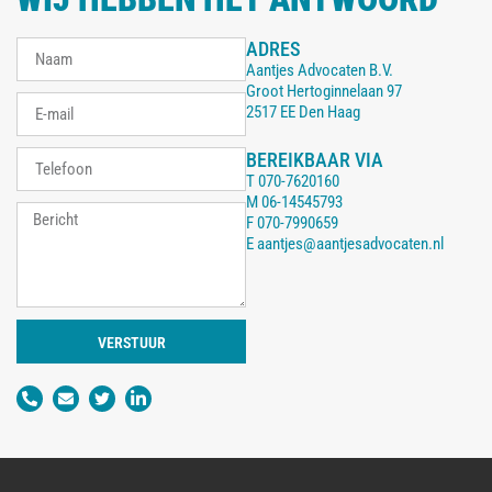
ADRES
Aantjes Advocaten B.V.
Groot Hertoginnelaan 97
2517 EE Den Haag
BEREIKBAAR VIA
T
070-7620160
M
06-14545793
F
070-7990659
E
aantjes@aantjesadvocaten.nl
VERSTUUR