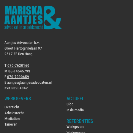
Aantjes Advocaten b.v.
Groot Hertoginnelaan 97
2517 EE Den Haag
T
070-7620160
M
06-14545793
F
070-7990659
E
aantjes@aantjesadvocaten.nl
KvK 53904842
WERKGEVERS
ACTUEEL
Blog
Overzicht
In de media
Arbeidsrecht
Mediation
REFERENTIES
Tarieven
Werkgevers
Werknemers