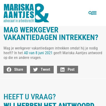
VORIGE
VOLGENDE
Binnenlands Bestuur: Nieuwe regels nodig voor thuiswerken
Oud-politiechef die racisme aankaartte, eist baan terug
MAG WERKGEVER
VAKANTIEDAGEN INTREKKEN?
Mag je werkgever vakantiedagen intrekken omdat hij je nodig
heeft? In het
AD van 8 juni 2021
geeft Mariska Aantjes antwoord
op die en andere vragen.
Share
Tweet
Post
HEEFT U VRAAG?
WIJ HEBBEN HET ANTWOORD