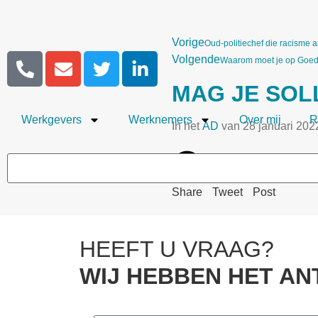
Vorige
Oud-politiechef die racisme a
Volgende
Waarom moet je op Goed
MAG JE SOL
Werkgevers
Werknemers
Over mij
R
In het
AD
van 28 januari 202
Share
Tweet
Post
HEEFT U VRAAG?
WIJ HEBBEN HET A