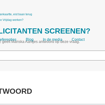
ankaartte, eist baan terug
e Vrijdag werken?
LICITANTEN SCREENEN?
eferenties
Blog
In de media
Contact
2 geeft Mariska Aantjes antwoord op deze vraag.
NTWOORD