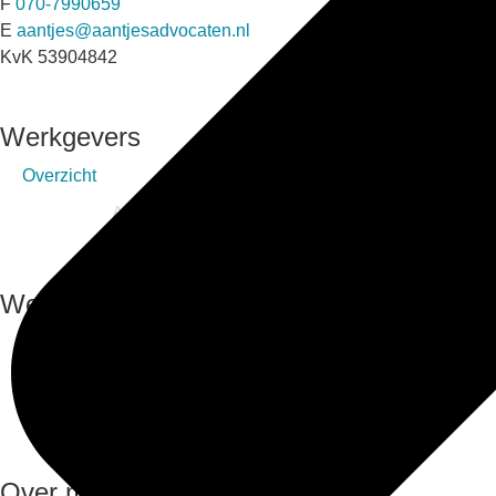
F
070-7990659
E
aantjes@aantjesadvocaten.nl
KvK 53904842
Werkgevers
Overzicht
Arbeidsrecht
Mediation
Tarieven
Werknemers
Overzicht
Arbeidsrecht
Ambtenarenrecht
Mediation
Tarieven
Over mij