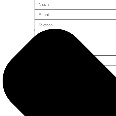
ADRES
Aantjes Advocaten B.V.
Groot Hertoginnelaan 97
2517 EE Den Haag