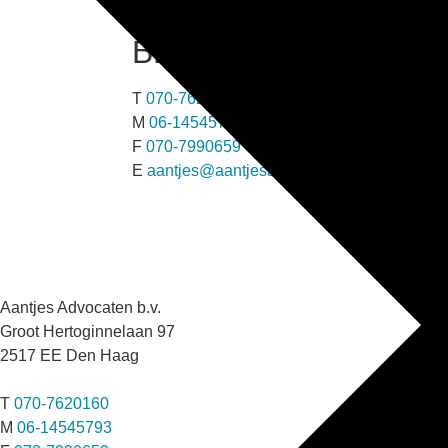
BEREIKBAAR VIA
T
070-7620160
M
06-14545793
F
070-7990659
E
aantjes@aantjesadvocaten.nl
Aantjes Advocaten b.v.
Groot Hertoginnelaan 97
2517 EE Den Haag
T
070-7620160
M
06-14545793