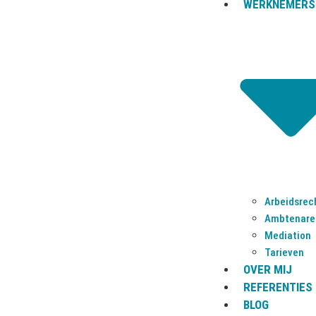
WERKNEMERS
Arbeidsrec
Ambtenare
ADRES
Mediation
Tarieven
Aantjes Advocaten B.V.
OVER MIJ
Groot Hertoginnelaan 97
REFERENTIES
2517 EE Den Haag
BLOG