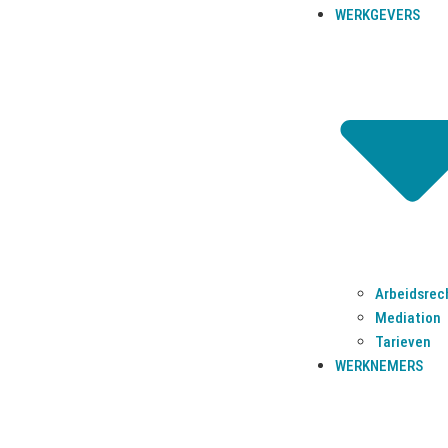
WERKGEVERS
F
070-7990659
E
aantjes@aantjesadvocaten.nl
KvK 53904842
Arbeidsrec
Mediation
Tarieven
© 2025 Aantjes Advocaten B.V.
WERKNEMERS