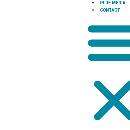
IN DE MEDIA
BEREIKBAAR VIA
CONTACT
T
070-7620160
M
06-14545793
F
070-7990659
E
aantjes@aantjesadvocaten.nl
WERKGE
Ove
Ove
Aantjes Advocaten b.v.
Arbeidsre
Groot Hertoginnelaan 97
Mediation
2517 EE Den Haag
Tarieven
T
070-7620160
M
06-14545793