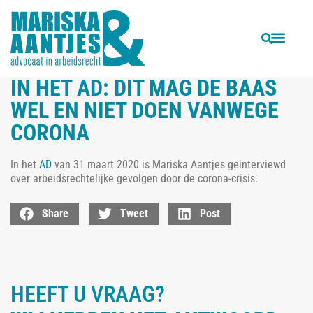
VORIGE
VOLGENDE
In het AD: Coronamaatregelen opsteker, maar sommige werkenden vallen tussen wal en schip
Wat zijn de gevolgen van de gestaakte cao-onderhandelingen door het coronavirus?
IN HET AD: DIT MAG DE BAAS
WEL EN NIET DOEN VANWEGE
CORONA
In het
AD
van 31 maart 2020 is Mariska Aantjes geinterviewd
over arbeidsrechtelijke gevolgen door de corona-crisis.
Share
Tweet
Post
HEEFT U VRAAG?