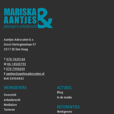
Aantjes Advocaten b.v.
Groot Hertoginnelaan 97
2517 EE Den Haag
T
070-7620160
M
06-14545793
F
070-7990659
E
aantjes@aantjesadvocaten.nl
KvK 53904842
WERKGEVERS
ACTUEEL
Blog
Overzicht
In de media
Arbeidsrecht
Mediation
REFERENTIES
Tarieven
Werkgevers