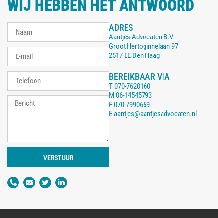
WIJ HEBBEN HET ANTWOORD
ADRES
Aantjes Advocaten B.V.
Groot Hertoginnelaan 97
2517 EE Den Haag
BEREIKBAAR VIA
T
070-7620160
M
06-14545793
F
070-7990659
E
aantjes@aantjesadvocaten.nl
VERSTUUR