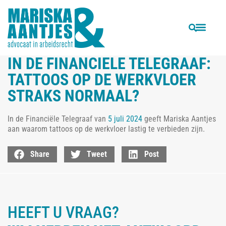
VORIGE
In Telegraaf: Vakantiegeld komt eraan, deze varianten van uitbetaling zijn ook populair
IN DE FINANCIELE TELEGRAAF:
TATTOOS OP DE WERKVLOER
STRAKS NORMAAL?
In de Financiële Telegraaf van
5 juli 2024
geeft Mariska Aantjes
aan waarom tattoos op de werkvloer lastig te verbieden zijn.
Share
Tweet
Post
HEEFT U VRAAG?