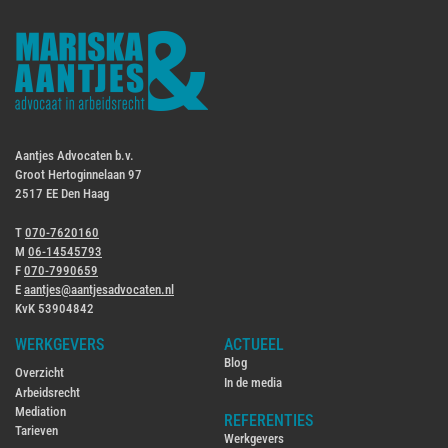
Aantjes Advocaten b.v.
Groot Hertoginnelaan 97
2517 EE Den Haag
T
070-7620160
M
06-14545793
F
070-7990659
E
aantjes@aantjesadvocaten.nl
KvK 53904842
WERKGEVERS
ACTUEEL
Blog
Overzicht
In de media
Arbeidsrecht
Mediation
REFERENTIES
Tarieven
Werkgevers