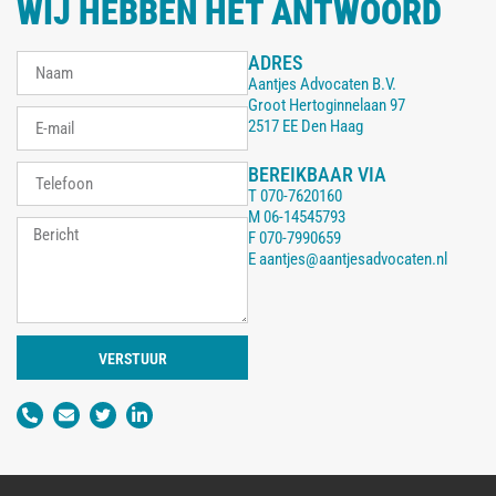
WIJ HEBBEN HET ANTWOORD
ADRES
Aantjes Advocaten B.V.
Groot Hertoginnelaan 97
2517 EE Den Haag
BEREIKBAAR VIA
T
070-7620160
M
06-14545793
F
070-7990659
E
aantjes@aantjesadvocaten.nl
VERSTUUR