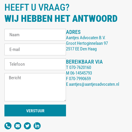
HEEFT U VRAAG?
WIJ HEBBEN HET ANTWOORD
ADRES
Aantjes Advocaten B.V.
Groot Hertoginnelaan 97
2517 EE Den Haag
BEREIKBAAR VIA
T
070-7620160
M
06-14545793
F
070-7990659
E
aantjes@aantjesadvocaten.nl
VERSTUUR