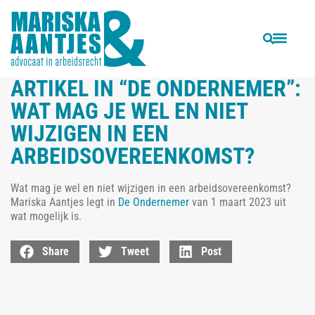
VORIGE
VOLGENDE
Wanneer kun je ontslagen worden vanwege werkweigering?
Wetswijzigingen 1 augustus 2022: dit verandert er voor werknemers
ARTIKEL IN “DE ONDERNEMER”:
WAT MAG JE WEL EN NIET
WIJZIGEN IN EEN
ARBEIDSOVEREENKOMST?
Wat mag je wel en niet wijzigen in een arbeidsovereenkomst?
Mariska Aantjes legt in
De Ondernemer
van 1 maart 2023 uit
wat mogelijk is.
Share
Tweet
Post