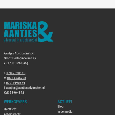
Aantjes Advocaten b.v.
Groot Hertoginnelaan 97
2517 EE Den Haag
T
070-7620160
M
06-14545793
F
070-7990659
E
aantjes@aantjesadvocaten.nl
KvK 53904842
WERKGEVERS
ACTUEEL
Blog
Overzicht
In de media
Arbeidsrecht