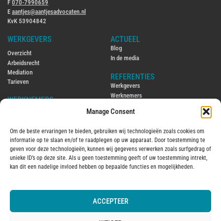
F
070-7990659
E
aantjes@aantjesadvocaten.nl
KvK 53904842
WERKGEVERS
ACTUEEL
Blog
Overzicht
In de media
Arbeidsrecht
Mediation
REFERENTIES
Tarieven
Werkgevers
Werknemers
WERKNEMERS
Manage Consent
CONTACT
Overzicht
Contact
Arbeidsrecht
Om de beste ervaringen te bieden, gebruiken wij technologieën zoals cookies om
Ambtenarenrecht
ENGLISH
informatie op te slaan en/of te raadplegen op uw apparaat. Door toestemming te
Mediation
Hiring and firing employees in the
geven voor deze technologieën, kunnen wij gegevens verwerken zoals surfgedrag of
Tarieven
Netherlands
unieke ID’s op deze site. Als u geen toestemming geeft of uw toestemming intrekt,
Employment law in the Netherlands
kan dit een nadelige invloed hebben op bepaalde functies en mogelijkheden.
OVER MIJ
2016
Over mij
ACCEPTEER
© 2025 Aantjes Advocaten B.V.
Algemene voorwaarden
Vervanging
Kantoorklachtenregeling