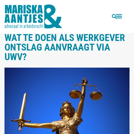
VORIGE
VOLGENDE
Ontslag op staande voet na grensoverschrijdend gedrag jegens studentes van drie hoofddocenten hogeschool houdt
Wat moet bedrijf betalen aan W&S-bedrijf dat ongevraagd c.v’s stuurt?
WAT TE DOEN ALS WERKGEVER
ONTSLAG AANVRAAGT VIA
UWV?