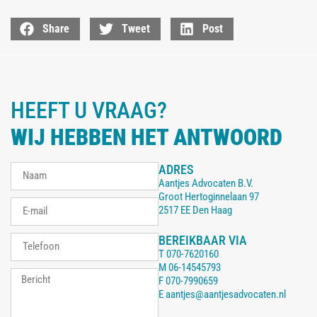
Share
Tweet
Post
HEEFT U VRAAG?
WIJ HEBBEN HET ANTWOORD
ADRES
Aantjes Advocaten B.V.
Groot Hertoginnelaan 97
2517 EE Den Haag
BEREIKBAAR VIA
T
070-7620160
M
06-14545793
F
070-7990659
E
aantjes@aantjesadvocaten.nl