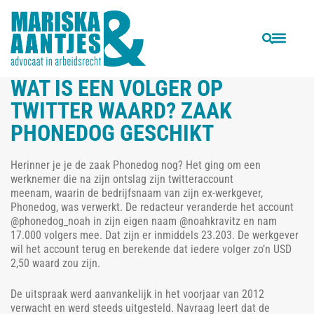
VORIGE
VOLGENDE
Beveiligingsbedrijf zoekt ‘echte mannen’ in personeelsadvertentie. Mag dat?
Docent mag geen anti-Islam teksten twitteren van College voor de Rechten van de Mens
WAT IS EEN VOLGER OP
TWITTER WAARD? ZAAK
PHONEDOG GESCHIKT
Herinner je je de zaak Phonedog nog? Het ging om een
werknemer die na zijn ontslag zijn twitteraccount
meenam, waarin de bedrijfsnaam van zijn ex-werkgever,
Phonedog, was verwerkt. De redacteur veranderde het account
@phonedog_noah in zijn eigen naam @noahkravitz en nam
17.000 volgers mee. Dat zijn er inmiddels 23.203. De werkgever
wil het account terug en berekende dat iedere volger zo’n USD
2,50 waard zou zijn.
De uitspraak werd aanvankelijk in het voorjaar van 2012
verwacht en werd steeds uitgesteld. Navraag leert dat de