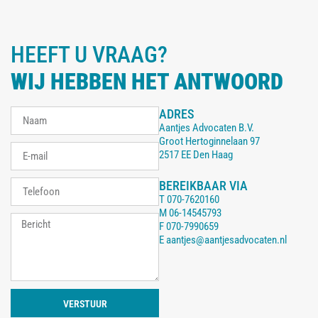
HEEFT U VRAAG?
WIJ HEBBEN HET ANTWOORD
ADRES
Aantjes Advocaten B.V.
Groot Hertoginnelaan 97
2517 EE Den Haag
BEREIKBAAR VIA
T
070-7620160
M
06-14545793
F
070-7990659
E
aantjes@aantjesadvocaten.nl
VERSTUUR