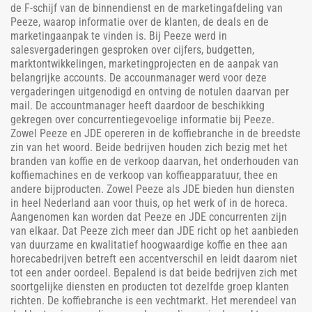
de F-schijf van de binnendienst en de marketingafdeling van
Peeze, waarop informatie over de klanten, de deals en de
marketingaanpak te vinden is. Bij Peeze werd in
salesvergaderingen gesproken over cijfers, budgetten,
marktontwikkelingen, marketingprojecten en de aanpak van
belangrijke accounts. De accounmanager werd voor deze
vergaderingen uitgenodigd en ontving de notulen daarvan per
mail. De accountmanager heeft daardoor de beschikking
gekregen over concurrentiegevoelige informatie bij Peeze.
Zowel Peeze en JDE opereren in de koffiebranche in de breedste
zin van het woord. Beide bedrijven houden zich bezig met het
branden van koffie en de verkoop daarvan, het onderhouden van
koffiemachines en de verkoop van koffieapparatuur, thee en
andere bijproducten. Zowel Peeze als JDE bieden hun diensten
in heel Nederland aan voor thuis, op het werk of in de horeca.
Aangenomen kan worden dat Peeze en JDE concurrenten zijn
van elkaar. Dat Peeze zich meer dan JDE richt op het aanbieden
van duurzame en kwalitatief hoogwaardige koffie en thee aan
horecabedrijven betreft een accentverschil en leidt daarom niet
tot een ander oordeel. Bepalend is dat beide bedrijven zich met
soortgelijke diensten en producten tot dezelfde groep klanten
richten. De koffiebranche is een vechtmarkt. Het merendeel van