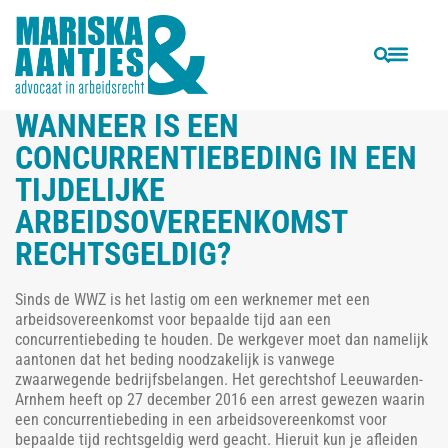
VORIGE
VOLGENDE
Ontslag op staande voet na bedreiging en poging tot slaan van directeur tijdens kerstborrel
Werknemer vindt € 15.100 in afval op zijn werk. Wie kan worden aangemerkt als vinder: werknemer of werkgever?
WANNEER IS EEN
CONCURRENTIEBEDING IN EEN
TIJDELIJKE
ARBEIDSOVEREENKOMST
RECHTSGELDIG?
Sinds de WWZ is het lastig om een werknemer met een
arbeidsovereenkomst voor bepaalde tijd aan een
concurrentiebeding te houden. De werkgever moet dan namelijk
aantonen dat het beding noodzakelijk is vanwege
zwaarwegende bedrijfsbelangen. Het gerechtshof Leeuwarden-
Arnhem heeft op 27 december 2016 een arrest gewezen waarin
een concurrentiebeding in een arbeidsovereenkomst voor
bepaalde tijd rechtsgeldig werd geacht. Hieruit kun je afleiden