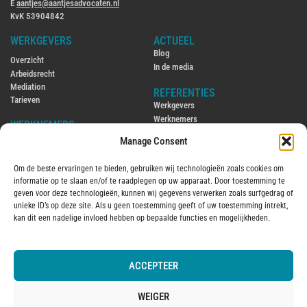
E
aantjes@aantjesadvocaten.nl
KvK 53904842
WERKGEVERS
ACTUEEL
Blog
Overzicht
In de media
Arbeidsrecht
Mediation
REFERENTIES
Tarieven
Werkgevers
Werknemers
WERKNEMERS
Manage Consent
CONTACT
Overzicht
Contact
Arbeidsrecht
Om de beste ervaringen te bieden, gebruiken wij technologieën zoals cookies om
Ambtenarenrecht
ENGLISH
informatie op te slaan en/of te raadplegen op uw apparaat. Door toestemming te
Mediation
Hiring and firing employees in the
geven voor deze technologieën, kunnen wij gegevens verwerken zoals surfgedrag of
Tarieven
Netherlands
unieke ID’s op deze site. Als u geen toestemming geeft of uw toestemming intrekt,
Employment law in the Netherlands
kan dit een nadelige invloed hebben op bepaalde functies en mogelijkheden.
OVER MIJ
2016
Over mij
ACCEPTEER
© 2025 Aantjes Advocaten B.V.
Algemene voorwaarden
Vervanging
Kantoorklachtenregeling
WEIGER