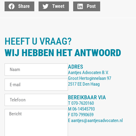
Share
Tweet
Post
HEEFT U VRAAG?
WIJ HEBBEN HET ANTWOORD
ADRES
Aantjes Advocaten B.V.
Groot Hertoginnelaan 97
2517 EE Den Haag
BEREIKBAAR VIA
T
070-7620160
M
06-14545793
F
070-7990659
E
aantjes@aantjesadvocaten.nl