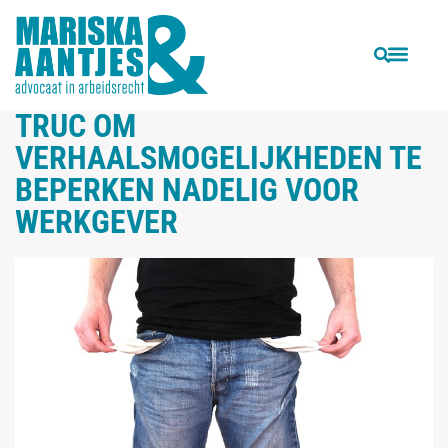
VORIGE
VOLGENDE
Hof Den Bosch: Werkgever moet werknemer waarschuwen tegen lomp gedrag
Hoe gaat de bedrijfsarts om met een arbeidsconflict?
TRUC OM
VERHAALSMOGELIJKHEDEN TE
BEPERKEN NADELIG VOOR
WERKGEVER