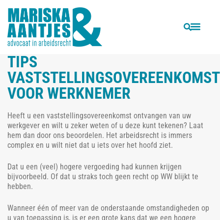
VORIGE
VOLGENDE
Ontslag op staande voet voor werknemer die LinkedIn-profiel weigert aan te passen.
Vlog: Hoe kun je een disfunctionerende werknemer ontslaan?
TIPS
VASTSTELLINGSOVEREENKOMST
VOOR WERKNEMER
Heeft u een vaststellingsovereenkomst ontvangen van uw
werkgever en wilt u zeker weten of u deze kunt tekenen? Laat
hem dan door ons beoordelen. Het arbeidsrecht is immers
complex en u wilt niet dat u iets over het hoofd ziet.
Dat u een (veel) hogere vergoeding had kunnen krijgen
bijvoorbeeld. Of dat u straks toch geen recht op WW blijkt te
hebben.
Wanneer één of meer van de onderstaande omstandigheden op
u van toepassing is, is er een grote kans dat we een hogere