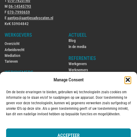
T
070-7620160
M
06-14545793
F
070-7990659
E
aantjes@aantjesadvocaten.nl
KvK 53904842
WERKGEVERS
ACTUEEL
Blog
Overzicht
In de media
Arbeidsrecht
Mediation
REFERENTIES
Tarieven
Werkgevers
Werknemers
WERKNEMERS
Manage Consent
CONTACT
Overzicht
Contact
Arbeidsrecht
Om de beste ervaringen te bieden, gebruiken wij technologieën zoals cookies om
Ambtenarenrecht
ENGLISH
informatie op te slaan en/of te raadplegen op uw apparaat. Door toestemming te
Mediation
Hiring and firing employees in the
geven voor deze technologieën, kunnen wij gegevens verwerken zoals surfgedrag of
Tarieven
Netherlands
unieke ID’s op deze site. Als u geen toestemming geeft of uw toestemming intrekt,
Employment law in the Netherlands
kan dit een nadelige invloed hebben op bepaalde functies en mogelijkheden.
OVER MIJ
2016
Over mij
ACCEPTEER
© 2025 Aantjes Advocaten B.V.