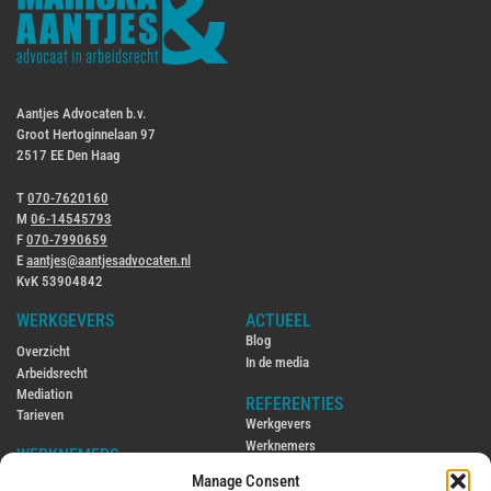
Aantjes Advocaten b.v.
Groot Hertoginnelaan 97
2517 EE Den Haag
T
070-7620160
M
06-14545793
F
070-7990659
E
aantjes@aantjesadvocaten.nl
KvK 53904842
WERKGEVERS
ACTUEEL
Blog
Overzicht
In de media
Arbeidsrecht
Mediation
REFERENTIES
Tarieven
Werkgevers
Werknemers
WERKNEMERS
Manage Consent
CONTACT
Overzicht