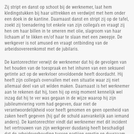
Zij stript en danst op schoot bij de werknemer, laat hem
kledingstukken bij haar uittrekken en verdwijnt met hem onder
een doek in de kantine. Daarnaast danst en stript zij op de tafel,
zoekt zij toenadering tot enkele van zijn collega’s en vraagt zij
hen om haar billen in te smeren met olie, slagroom van haar
lichaam af te likken en/of haar te slaan met een zweepje. De
werkgever is not amused en vraagt ontbinding van de
arbeidsovereenkomst met de jubilaris.
De kantonrechter verwijt de werknemer dat hij de gevolgen van
het houden van de toespraak en het inhuren van een seksueel
getinte act op de werkvloer onvoldoende heeft doordacht. Hij
heeft zijn collega’s overvallen met een situatie waar zij niet
allemaal deel van uit wilden maken. Daarnaast is het werknemer
aan te rekenen dat hij, toen hij op enig moment kennelijk wel
inzag dat hij te ver was gegaan in de wijze waarop hij zijn
jubileumviering vorm had gegeven, daar niet de
verantwoordelijkheid voor heeft genomen en geen openheid van
zaken heeft gegeven (hij gaf de schuld aanvankelijk aan iemand
anders). De kantonrechter vindt dat werknemer met dit incident
het vertrouwen van zijn werkgever dusdanig heeft beschadigd
dat de arbeidsverhouding tussen partijen ernstig en duurzaam