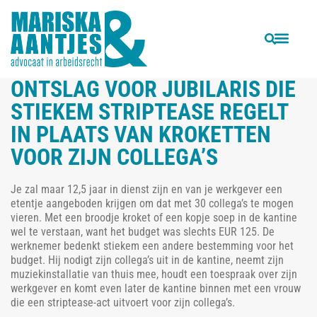
VORIGE
VOLGENDE
Straalbezopen bankmanager die vrouwelijke collega’s betast en likt volgens rechter onterecht ontslagen
Ontslag op staande voet voor werknemer die LinkedIn-profiel weigert aan te passen.
ONTSLAG VOOR JUBILARIS DIE
STIEKEM STRIPTEASE REGELT
IN PLAATS VAN KROKETTEN
VOOR ZIJN COLLEGA’S
Je zal maar 12,5 jaar in dienst zijn en van je werkgever een
etentje aangeboden krijgen om dat met 30 collega’s te mogen
vieren. Met een broodje kroket of een kopje soep in de kantine
wel te verstaan, want het budget was slechts EUR 125. De
werknemer bedenkt stiekem een andere bestemming voor het
budget. Hij nodigt zijn collega’s uit in de kantine, neemt zijn
muziekinstallatie van thuis mee, houdt een toespraak over zijn
werkgever en komt even later de kantine binnen met een vrouw
die een striptease-act uitvoert voor zijn collega’s.