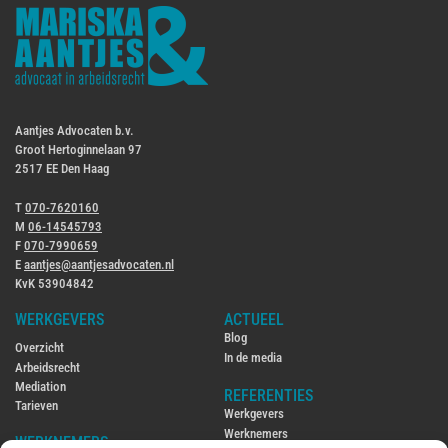
Aantjes Advocaten b.v.
Groot Hertoginnelaan 97
2517 EE Den Haag
T
070-7620160
M
06-14545793
F
070-7990659
E
aantjes@aantjesadvocaten.nl
KvK 53904842
WERKGEVERS
ACTUEEL
Blog
Overzicht
In de media
Arbeidsrecht
Mediation
REFERENTIES
Tarieven
Werkgevers
Werknemers
WERKNEMERS