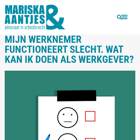
VORIGE
VOLGENDE
Kan de werknemer aanspraak maken op een aanvullende vergoeding naast de transitievergoeding?
Een arbeidsconflict, een moeizame samenwerking en slechte communicatie?
MIJN WERKNEMER
FUNCTIONEERT SLECHT. WAT
KAN IK DOEN ALS WERKGEVER?