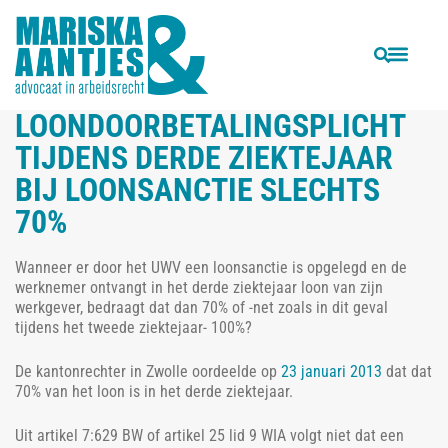
VORIGE
VOLGENDE
Docent mag geen anti-Islam teksten twitteren van College voor de Rechten van de Mens
Ontslag op staande voet voor bijwonen begrafenis terecht?
LOONDOORBETALINGSPLICHT
TIJDENS DERDE ZIEKTEJAAR
BIJ LOONSANCTIE SLECHTS
70%
Wanneer er door het UWV een loonsanctie is opgelegd en de
werknemer ontvangt in het derde ziektejaar loon van zijn
werkgever, bedraagt dat dan 70% of -net zoals in dit geval
tijdens het tweede ziektejaar- 100%?
De kantonrechter in Zwolle oordeelde op
23 januari 2013
dat dat
70% van het loon is in het derde ziektejaar.
Uit artikel 7:629 BW of artikel 25 lid 9 WIA volgt niet dat een