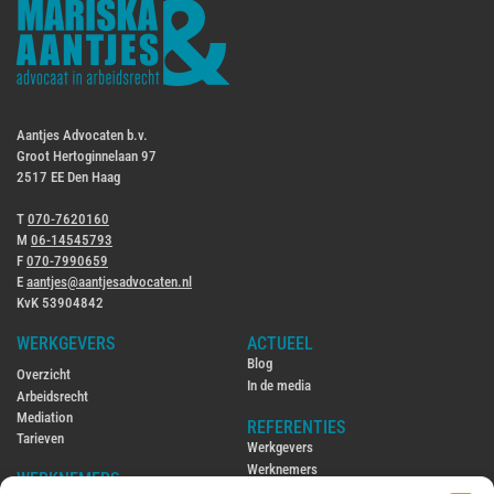
Aantjes Advocaten b.v.
Groot Hertoginnelaan 97
2517 EE Den Haag
T
070-7620160
M
06-14545793
F
070-7990659
E
aantjes@aantjesadvocaten.nl
KvK 53904842
WERKGEVERS
ACTUEEL
Blog
Overzicht
In de media
Arbeidsrecht
Mediation
REFERENTIES
Tarieven
Werkgevers
Werknemers
WERKNEMERS