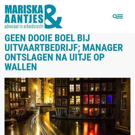
VORIGE
VOLGENDE
Rechter bepaalt dat arbeidsongeschikte werkneemster met vakantie mag
Rechters in Frankrijk en Engeland: Facebook is privé
GEEN DOOIE BOEL BIJ
UITVAARTBEDRIJF; MANAGER
ONTSLAGEN NA UITJE OP
WALLEN