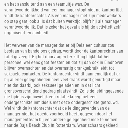
en het aansluitend aan een teamuitje was. De
verantwoordelijkheid van een manager stopt niet na kantoortijd,
vindt de kantonrechter. Als een manager met zijn medewerkers
op stap gaat, ook al is dat buiten werktijd, blijft hij als manager
verantwoordelijk. Dat is zeker het geval als hij de activiteit zelf
organiseert en aanbiedt.
Het verweer van de manager dat er bij Dela een cultuur zou
bestaan van bandeloos gedrag, wordt door de kantonrechter van
tafel geveegd. Bij het doorvragen ter zitting blijkt dat het
personeel wel eens gaat feesten en dat zij dan ook in Eindhoven
blijven overnachten en dat overmatig drankgebruik leidt tot
seksuele contacten. De kantonrechter vindt aannemelijk dat er
bij allerlei gelegenheden heel veel drank wordt genuttigd maar
niet dat daarbij ook seksueel geladen en in dat licht
grensoverschrijdend gedrag plaatsvindt. Zo is de leidinggevende
die tijdens zijn huwelijk een relatie kreeg met een
ondergeschikte inmiddels met deze ondergeschikte getrouwd.
Wel vindt de kantonrechter dat de leidinggevende van de
manager niet het goede voorbeeld heeft gegeven door het
managementteam bij een andere gelegenheid mee te nemen
naar de Baja Beach Club in Rotterdam, ‘waar schaars gekleed