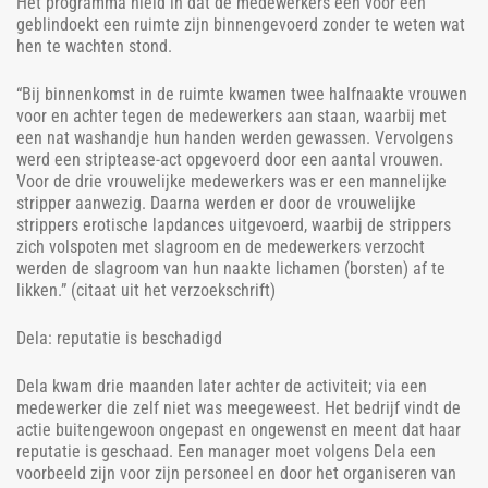
Het programma hield in dat de medewerkers een voor een
geblindoekt een ruimte zijn binnengevoerd zonder te weten wat
hen te wachten stond.
“Bij binnenkomst in de ruimte kwamen twee halfnaakte vrouwen
voor en achter tegen de medewerkers aan staan, waarbij met
een nat washandje hun handen werden gewassen. Vervolgens
werd een striptease-act opgevoerd door een aantal vrouwen.
Voor de drie vrouwelijke medewerkers was er een mannelijke
stripper aanwezig. Daarna werden er door de vrouwelijke
strippers erotische lapdances uitgevoerd, waarbij de strippers
zich volspoten met slagroom en de medewerkers verzocht
werden de slagroom van hun naakte lichamen (borsten) af te
likken.” (citaat uit het verzoekschrift)
Dela: reputatie is beschadigd
Dela kwam drie maanden later achter de activiteit; via een
medewerker die zelf niet was meegeweest. Het bedrijf vindt de
actie buitengewoon ongepast en ongewenst en meent dat haar
reputatie is geschaad. Een manager moet volgens Dela een
voorbeeld zijn voor zijn personeel en door het organiseren van