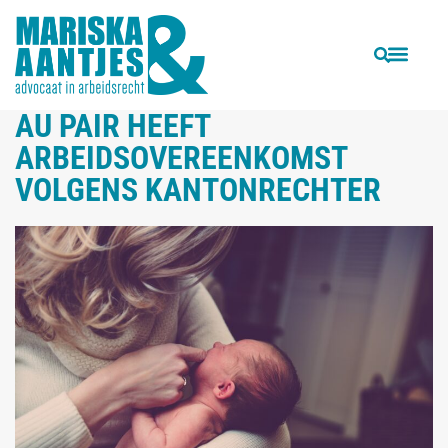
VORIGE
VOLGENDE
Rechters in Frankrijk en Engeland: Facebook is privé
Horeca CAO niet van toepassing op ijskraam, oliebollenkraam en fruitkraam
AU PAIR HEEFT
ARBEIDSOVEREENKOMST
VOLGENS KANTONRECHTER