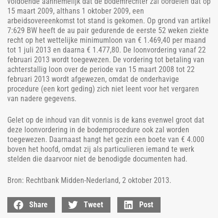
voldoende aannemelijk dat de bodemrechter zal oordelen dat op
15 maart 2009, althans 1 oktober 2009, een
arbeidsovereenkomst tot stand is gekomen. Op grond van artikel
7:629 BW heeft de au pair gedurende de eerste 52 weken ziekte
recht op het wettelijke minimumloon van € 1.469,40 per maand
tot 1 juli 2013 en daarna € 1.477,80. De loonvordering vanaf 22
februari 2013 wordt toegewezen. De vordering tot betaling van
achterstallig loon over de periode van 15 maart 2008 tot 22
februari 2013 wordt afgewezen, omdat de onderhavige
procedure (een kort geding) zich niet leent voor het vergaren
van nadere gegevens.
Gelet op de inhoud van dit vonnis is de kans evenwel groot dat
deze loonvordering in de bodemprocedure ook zal worden
toegewezen. Daarnaast hangt het gezin een boete van € 4.000
boven het hoofd, omdat zij als particulieren iemand te werk
stelden die daarvoor niet de benodigde documenten had.
Bron: Rechtbank Midden-Nederland, 2 oktober 2013.
Share
Tweet
Post