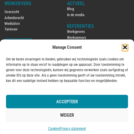
WERKGEVERS
ACTUEEL
Blog
Overzicht
In de media
Arbeidsrecht
Mediation
REFERENTIES
Tarieven
Werkgevers
Werknemers
WERKNEMERS
Manage Consent
CONTACT
Overzicht
Contact
Arbeidsrecht
Om de beste ervaringen te bieden, gebruiken wij technologieën zoals cookies om
Ambtenarenrecht
ENGLISH
informatie op te slaan en/of te raadplegen op uw apparaat. Door toestemming te
Mediation
Hiring and firing employees in the
geven voor deze technologieën, kunnen wij gegevens verwerken zoals surfgedrag of
Tarieven
Netherlands
unieke ID’s op deze site. Als u geen toestemming geeft of uw toestemming intrekt,
Employment law in the Netherlands
kan dit een nadelige invloed hebben op bepaalde functies en mogelijkheden.
OVER MIJ
2016
Over mij
ACCEPTEER
© 2025 Aantjes Advocaten B.V.
Algemene voorwaarden
Vervanging
Kantoorklachtenregeling
WEIGER
Privacy statement
Cookies
Cookies
Privacy statement