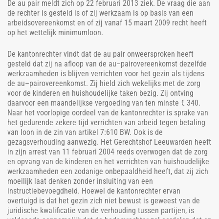
De au pair meldt zich op 22 februari 2013 ziek. De vraag die aan
de rechter is gesteld is of zij werkzaam is op basis van een
arbeidsovereenkomst en of zij vanaf 15 maart 2009 recht heeft
op het wettelijk minimumloon.
De kantonrechter vindt dat de au pair onweersproken heeft
gesteld dat zij na afloop van de au–pairovereenkomst dezelfde
werkzaamheden is blijven verrichten voor het gezin als tijdens
de au–pairovereenkomst. Zij hield zich wekelijks met de zorg
voor de kinderen en huishoudelijke taken bezig. Zij ontving
daarvoor een maandelijkse vergoeding van ten minste € 340.
Naar het voorlopige oordeel van de kantonrechter is sprake van
het gedurende zekere tijd verrichten van arbeid tegen betaling
van loon in de zin van artikel 7:610 BW. Ook is de
gezagsverhouding aanwezig. Het Gerechtshof Leeuwarden heeft
in zijn arrest van 11 februari 2004 reeds overwogen dat de zorg
en opvang van de kinderen en het verrichten van huishoudelijke
werkzaamheden een zodanige onbepaaldheid heeft, dat zij zich
moeilijk laat denken zonder insluiting van een
instructiebevoegdheid. Hoewel de kantonrechter ervan
overtuigd is dat het gezin zich niet bewust is geweest van de
juridische kwalificatie van de verhouding tussen partijen, is